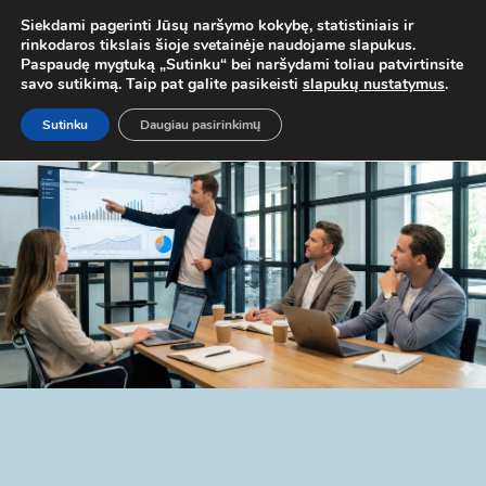
 MOB. TEL.
+37067579127
ARBA EL. P.
MOKYMAI@BKA.LT
NERAD
Siekdami pagerinti Jūsų naršymo kokybę, statistiniais ir
rinkodaros tikslais šioje svetainėje naudojame slapukus.
Paspaudę mygtuką „Sutinku“ bei naršydami toliau patvirtinsite
savo sutikimą. Taip pat galite pasikeisti
slapukų nustatymus
.
Sutinku
Daugiau pasirinkimų