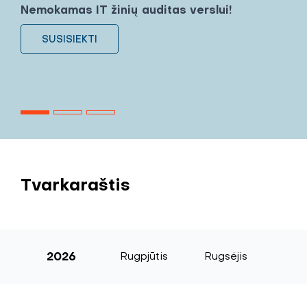
Nemokamas IT žinių auditas verslui!
SUSISIEKTI
Tvarkaraštis
2026
Rugpjūtis
Rugsėjis
Sp