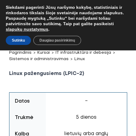
MOB. TEL.
+37067579127
ARBA EL. P.
MOKYMAI@BKA.LT
NERAD
Siekdami pagerinti Jūsų naršymo kokybę, statistiniais ir
rinkodaros tikslais šioje svetainėje naudojame slapukus.
Paspaudę mygtuką „Sutinku“ bei naršydami toliau
patvirtinsite savo sutikimą. Taip pat galite pasikeisti
slapukų nustatymus
.
Sutinku
Daugiau pasirinkimų
Pagrindinis
>
Kursai
>
IT infrastruktūra ir debesija
>
Sistemos ir administravimas
>
Linux
Linux pažengusiems (LPIC-2)
Datos
-
Trukmė
5 dienos
Kalba
lietuvių arba anglų