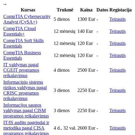
→
Kursas
Trukmė
Kaina
Datos
Registacija
CompTIA Cybersecurity
5 dienos
1300 Eur
-
Teirautis
Analyst (CySA+)
CompTIA Cloud
12 mėnesių
140 Eur
-
Teirautis
Essentials+
CompTIA Soft Skills
12 mėnesių
120 Eur
-
Teirautis
Essentials
CompTIA Business
12 mėnesių
120 Eur
-
Teirautis
Essentials
IT valdymas pagal
CGEIT programos
4 dienos
2500 Eur
-
Teirautis
reikalavimus
Informacinių sistemų
rizikos valdymas pagal
3 dienos
2250 Eur
-
Teirautis
CRISC programos
reikalavimus
Informacijos saugos
valdymas pagal CISM
3 dienos
2250 Eur
-
Teirautis
programos reikalavimus
IT/IS audito pagrindai ir
metodika pagal CISA
4 d., 32 val.
2600 Eur
-
Teirautis
programos reikalavimus