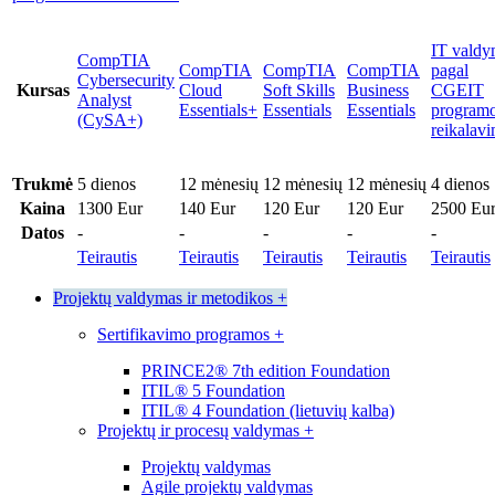
IT valdy
CompTIA
CompTIA
CompTIA
CompTIA
pagal
Cybersecurity
Kursas
Cloud
Soft Skills
Business
CGEIT
Analyst
Essentials+
Essentials
Essentials
program
(CySA+)
reikalav
Trukmė
5 dienos
12 mėnesių
12 mėnesių
12 mėnesių
4 dienos
Kaina
1300 Eur
140 Eur
120 Eur
120 Eur
2500 Eu
Datos
-
-
-
-
-
Teirautis
Teirautis
Teirautis
Teirautis
Teirautis
Projektų valdymas ir metodikos
+
Sertifikavimo programos
+
PRINCE2® 7th edition Foundation
ITIL® 5 Foundation
ITIL® 4 Foundation (lietuvių kalba)
Projektų ir procesų valdymas
+
Projektų valdymas
Agile projektų valdymas