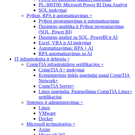
PL-300T00: Microsoft Power BI Data Analyst
SQL mokymai
Python, RPA ir automatizavimas
+
Python programavimas ir automatizavimas
Duomenų analitika ir Python programavimas
(SQL, Power BI)
Duomenų analizė su SQL, PowerBI ir AI
Excel, VBA ir AI mokymai
Automatizavimas: RPA + AI
RPA automatizavimas su AI
IT infrastruktūra ir debesija
+
CompTIA infrastruktūros sertifikacijos
+
CompTIA A+ mokymai
Kompiuterinių tinklų pagrindai pagal CompTIA
Network+
CompTIA Server+
Linux pagrindai. Pasiruošimas CompTIA Linux+
sertifikacijai
Sistemos ir administravimas
+
Linux
VMware
Docker
Microsoft technologijos
+
Azure
Microsoft 365