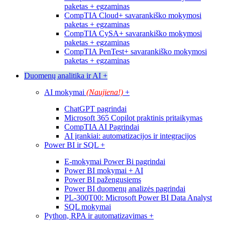
paketas + egzaminas
CompTIA Cloud+ savarankiško mokymosi
paketas + egzaminas
CompTIA CySA+ savarankiško mokymosi
paketas + egzaminas
CompTIA PenTest+ savarankiško mokymosi
paketas + egzaminas
Duomenų analitika ir AI
+
AI mokymai
(Naujiena!)
+
ChatGPT pagrindai
Microsoft 365 Copilot praktinis pritaikymas
CompTIA AI Pagrindai
AI įrankiai: automatizacijos ir integracijos
Power BI ir SQL
+
E-mokymai Power Bi pagrindai
Power BI mokymai + AI
Power BI pažengusiems
Power BI duomenų analizės pagrindai
PL-300T00: Microsoft Power BI Data Analyst
SQL mokymai
Python, RPA ir automatizavimas
+