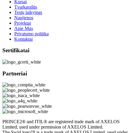
Kursai
Tvarkaraštis
Testų laikymas
Naujienos
Projektai
Apie Mus
Privatumo politika
Kontaktai
Sertifikatai
Partneriai
PRINCE2® and ITIL® are registered trade mark of AXELOS
Limited, used under permission of AXELOS Limited.
The Swirl logo™ is a trade mark of AXELOS Limited, used under