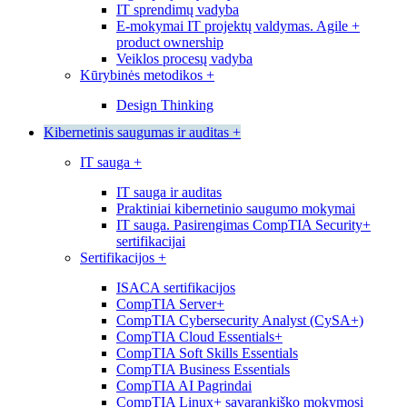
IT sprendimų vadyba
E-mokymai IT projektų valdymas. Agile +
product ownership
Veiklos procesų vadyba
Kūrybinės metodikos
+
Design Thinking
Kibernetinis saugumas ir auditas
+
IT sauga
+
IT sauga ir auditas
Praktiniai kibernetinio saugumo mokymai
IT sauga. Pasirengimas CompTIA Security+
sertifikacijai
Sertifikacijos
+
ISACA sertifikacijos
CompTIA Server+
CompTIA Cybersecurity Analyst (CySA+)
CompTIA Cloud Essentials+
CompTIA Soft Skills Essentials
CompTIA Business Essentials
CompTIA AI Pagrindai
CompTIA Linux+ savarankiško mokymosi