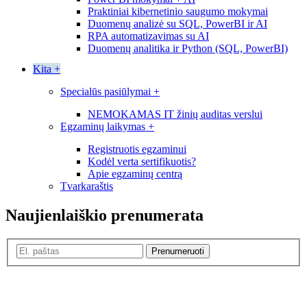
Praktiniai kibernetinio saugumo mokymai
Duomenų analizė su SQL, PowerBI ir AI
RPA automatizavimas su AI
Duomenų analitika ir Python (SQL, PowerBI)
Kita
+
Specialūs pasiūlymai
+
NEMOKAMAS IT žinių auditas verslui
Egzaminų laikymas
+
Registruotis egzaminui
Kodėl verta sertifikuotis?
Apie egzaminų centrą
Tvarkaraštis
Naujienlaiškio prenumerata
Prenumeruoti