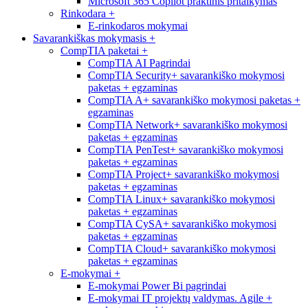
Microsoft 365 Copilot praktinis pritaikymas
Rinkodara
+
E-rinkodaros mokymai
Savarankiškas mokymasis
+
CompTIA paketai
+
CompTIA AI Pagrindai
CompTIA Security+ savarankiško mokymosi
paketas + egzaminas
CompTIA A+ savarankiško mokymosi paketas +
egzaminas
CompTIA Network+ savarankiško mokymosi
paketas + egzaminas
CompTIA PenTest+ savarankiško mokymosi
paketas + egzaminas
CompTIA Project+ savarankiško mokymosi
paketas + egzaminas
CompTIA Linux+ savarankiško mokymosi
paketas + egzaminas
CompTIA CySA+ savarankiško mokymosi
paketas + egzaminas
CompTIA Cloud+ savarankiško mokymosi
paketas + egzaminas
E-mokymai
+
E-mokymai Power Bi pagrindai
E-mokymai IT projektų valdymas. Agile +