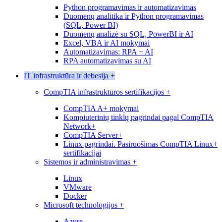
Python programavimas ir automatizavimas
Duomenų analitika ir Python programavimas
(SQL, Power BI)
Duomenų analizė su SQL, PowerBI ir AI
Excel, VBA ir AI mokymai
Automatizavimas: RPA + AI
RPA automatizavimas su AI
IT infrastruktūra ir debesija
+
CompTIA infrastruktūros sertifikacijos
+
CompTIA A+ mokymai
Kompiuterinių tinklų pagrindai pagal CompTIA
Network+
CompTIA Server+
Linux pagrindai. Pasiruošimas CompTIA Linux+
sertifikacijai
Sistemos ir administravimas
+
Linux
VMware
Docker
Microsoft technologijos
+
Azure