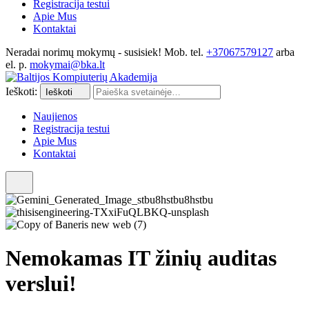
Registracija testui
Apie Mus
Kontaktai
Neradai norimų mokymų - susisiek! Mob. tel.
+37067579127
arba
el. p.
mokymai@bka.lt
Ieškoti:
Ieškoti
Naujienos
Registracija testui
Apie Mus
Kontaktai
Nemokamas IT žinių auditas
verslui!