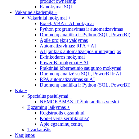
product ownership
E-mokymai SQL
Vakarinė akademija
+
Vakariniai mokymai
+
Excel, VBA ir AI mokymai
Python programavimas ir automatizavimas
Duomenų analitika ir Python (SQL, PowerBI)
Agile projektų valdymas
Automatizavimas: RPA + AI
AI įrankiai: automatizacijos ir integracijos
E-rinkodaros mokymai
Power BI mokymai + AI
Praktiniai kibernetinio saugumo mokymai
Duomenų analizė su SQL, PowerBI ir AI
RPA automatizavimas su AI
Duomenų analitika ir Python (SQL, PowerBI)
Kita
+
Specialūs pasiūlymai
+
NEMOKAMAS IT žinių auditas verslui
Egzaminų laikymas
+
Registruotis egzaminui
Kodėl verta sertifikuotis?
Apie egzaminų centrą
Tvarkaraštis
Naujienos