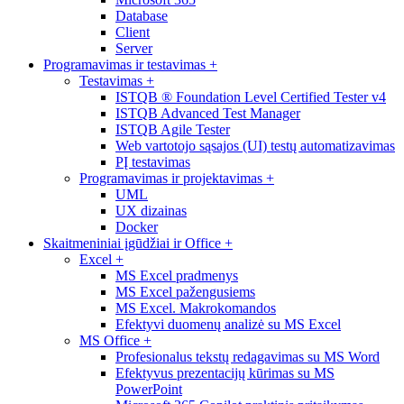
Database
Client
Server
Programavimas ir testavimas
+
Testavimas
+
ISTQB ® Foundation Level Certified Tester v4
ISTQB Advanced Test Manager
ISTQB Agile Tester
Web vartotojo sąsajos (UI) testų automatizavimas
PĮ testavimas
Programavimas ir projektavimas
+
UML
UX dizainas
Docker
Skaitmeniniai įgūdžiai ir Office
+
Excel
+
MS Excel pradmenys
MS Excel pažengusiems
MS Excel. Makrokomandos
Efektyvi duomenų analizė su MS Excel
MS Office
+
Profesionalus tekstų redagavimas su MS Word
Efektyvus prezentacijų kūrimas su MS
PowerPoint