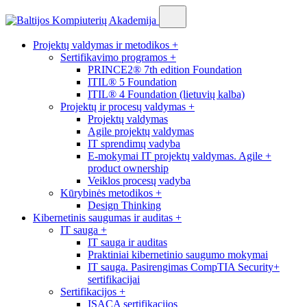
Projektų valdymas ir metodikos
+
Sertifikavimo programos
+
PRINCE2® 7th edition Foundation
ITIL® 5 Foundation
ITIL® 4 Foundation (lietuvių kalba)
Projektų ir procesų valdymas
+
Projektų valdymas
Agile projektų valdymas
IT sprendimų vadyba
E-mokymai IT projektų valdymas. Agile +
product ownership
Veiklos procesų vadyba
Kūrybinės metodikos
+
Design Thinking
Kibernetinis saugumas ir auditas
+
IT sauga
+
IT sauga ir auditas
Praktiniai kibernetinio saugumo mokymai
IT sauga. Pasirengimas CompTIA Security+
sertifikacijai
Sertifikacijos
+
ISACA sertifikacijos