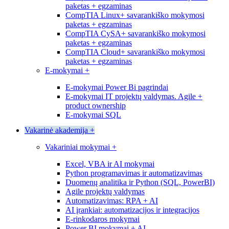
paketas + egzaminas
CompTIA Linux+ savarankiško mokymosi
paketas + egzaminas
CompTIA CySA+ savarankiško mokymosi
paketas + egzaminas
CompTIA Cloud+ savarankiško mokymosi
paketas + egzaminas
E-mokymai
+
E-mokymai Power Bi pagrindai
E-mokymai IT projektų valdymas. Agile +
product ownership
E-mokymai SQL
Vakarinė akademija
+
Vakariniai mokymai
+
Excel, VBA ir AI mokymai
Python programavimas ir automatizavimas
Duomenų analitika ir Python (SQL, PowerBI)
Agile projektų valdymas
Automatizavimas: RPA + AI
AI įrankiai: automatizacijos ir integracijos
E-rinkodaros mokymai
Power BI mokymai + AI