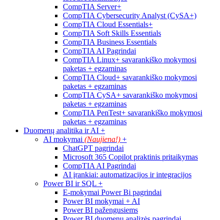
CompTIA Server+
CompTIA Cybersecurity Analyst (CySA+)
CompTIA Cloud Essentials+
CompTIA Soft Skills Essentials
CompTIA Business Essentials
CompTIA AI Pagrindai
CompTIA Linux+ savarankiško mokymosi
paketas + egzaminas
CompTIA Cloud+ savarankiško mokymosi
paketas + egzaminas
CompTIA CySA+ savarankiško mokymosi
paketas + egzaminas
CompTIA PenTest+ savarankiško mokymosi
paketas + egzaminas
Duomenų analitika ir AI
+
AI mokymai
(Naujiena!)
+
ChatGPT pagrindai
Microsoft 365 Copilot praktinis pritaikymas
CompTIA AI Pagrindai
AI įrankiai: automatizacijos ir integracijos
Power BI ir SQL
+
E-mokymai Power Bi pagrindai
Power BI mokymai + AI
Power BI pažengusiems
Power BI duomenų analizės pagrindai