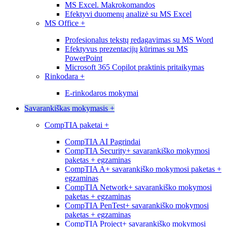
MS Excel. Makrokomandos
Efektyvi duomenų analizė su MS Excel
MS Office
+
Profesionalus tekstų redagavimas su MS Word
Efektyvus prezentacijų kūrimas su MS
PowerPoint
Microsoft 365 Copilot praktinis pritaikymas
Rinkodara
+
E-rinkodaros mokymai
Savarankiškas mokymasis
+
CompTIA paketai
+
CompTIA AI Pagrindai
CompTIA Security+ savarankiško mokymosi
paketas + egzaminas
CompTIA A+ savarankiško mokymosi paketas +
egzaminas
CompTIA Network+ savarankiško mokymosi
paketas + egzaminas
CompTIA PenTest+ savarankiško mokymosi
paketas + egzaminas
CompTIA Project+ savarankiško mokymosi