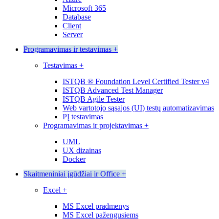
Microsoft 365
Database
Client
Server
Programavimas ir testavimas
+
Testavimas
+
ISTQB ® Foundation Level Certified Tester v4
ISTQB Advanced Test Manager
ISTQB Agile Tester
Web vartotojo sąsajos (UI) testų automatizavimas
PĮ testavimas
Programavimas ir projektavimas
+
UML
UX dizainas
Docker
Skaitmeniniai įgūdžiai ir Office
+
Excel
+
MS Excel pradmenys
MS Excel pažengusiems