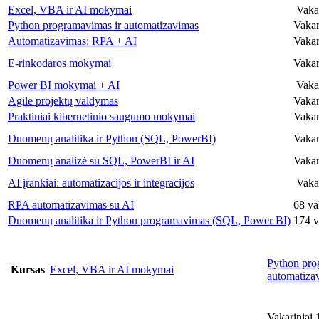
Excel, VBA ir AI mokymai
Vakari
Python programavimas ir automatizavimas
Vakari
Automatizavimas: RPA + AI
Vakar
E-rinkodaros mokymai
Vakari
Power BI mokymai + AI
Vakari
Agile projektų valdymas
Vakari
Praktiniai kibernetinio saugumo mokymai
Vakari
Duomenų analitika ir Python (SQL, PowerBI)
Vakari
Duomenų analizė su SQL, PowerBI ir AI
Vakari
AI įrankiai: automatizacijos ir integracijos
Vakar
RPA automatizavimas su AI
68 va
Duomenų analitika ir Python programavimas (SQL, Power BI)
174 v
Python pro
Kursas
Excel, VBA ir AI mokymai
automatiza
Vakariniai 