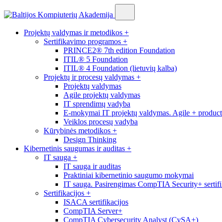
Projektų valdymas ir metodikos
+
Sertifikavimo programos
+
PRINCE2® 7th edition Foundation
ITIL® 5 Foundation
ITIL® 4 Foundation (lietuvių kalba)
Projektų ir procesų valdymas
+
Projektų valdymas
Agile projektų valdymas
IT sprendimų vadyba
E-mokymai IT projektų valdymas. Agile + produc
Veiklos procesų vadyba
Kūrybinės metodikos
+
Design Thinking
Kibernetinis saugumas ir auditas
+
IT sauga
+
IT sauga ir auditas
Praktiniai kibernetinio saugumo mokymai
IT sauga. Pasirengimas CompTIA Security+ sertifi
Sertifikacijos
+
ISACA sertifikacijos
CompTIA Server+
CompTIA Cybersecurity Analyst (CySA+)