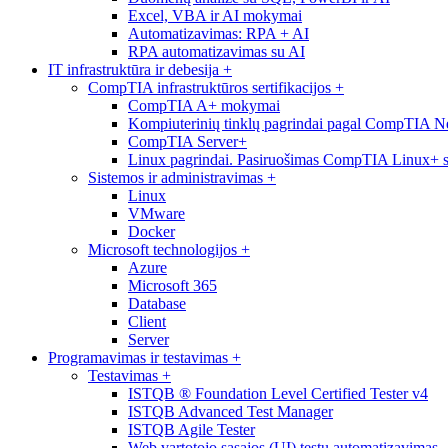
Excel, VBA ir AI mokymai
Automatizavimas: RPA + AI
RPA automatizavimas su AI
IT infrastruktūra ir debesija
+
CompTIA infrastruktūros sertifikacijos
+
CompTIA A+ mokymai
Kompiuterinių tinklų pagrindai pagal CompTIA 
CompTIA Server+
Linux pagrindai. Pasiruošimas CompTIA Linux+ ser
Sistemos ir administravimas
+
Linux
VMware
Docker
Microsoft technologijos
+
Azure
Microsoft 365
Database
Client
Server
Programavimas ir testavimas
+
Testavimas
+
ISTQB ® Foundation Level Certified Tester v4
ISTQB Advanced Test Manager
ISTQB Agile Tester
Web vartotojo sąsajos (UI) testų automatizavimas