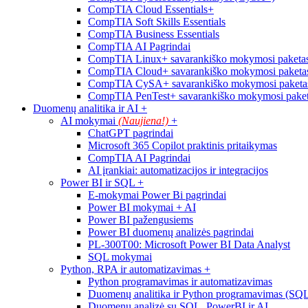
CompTIA Cloud Essentials+
CompTIA Soft Skills Essentials
CompTIA Business Essentials
CompTIA AI Pagrindai
CompTIA Linux+ savarankiško mokymosi paketas
CompTIA Cloud+ savarankiško mokymosi paketas
CompTIA CySA+ savarankiško mokymosi paketas
CompTIA PenTest+ savarankiško mokymosi paket
Duomenų analitika ir AI
+
AI mokymai
(Naujiena!)
+
ChatGPT pagrindai
Microsoft 365 Copilot praktinis pritaikymas
CompTIA AI Pagrindai
AI įrankiai: automatizacijos ir integracijos
Power BI ir SQL
+
E-mokymai Power Bi pagrindai
Power BI mokymai + AI
Power BI pažengusiems
Power BI duomenų analizės pagrindai
PL-300T00: Microsoft Power BI Data Analyst
SQL mokymai
Python, RPA ir automatizavimas
+
Python programavimas ir automatizavimas
Duomenų analitika ir Python programavimas (SQ
Duomenų analizė su SQL, PowerBI ir AI