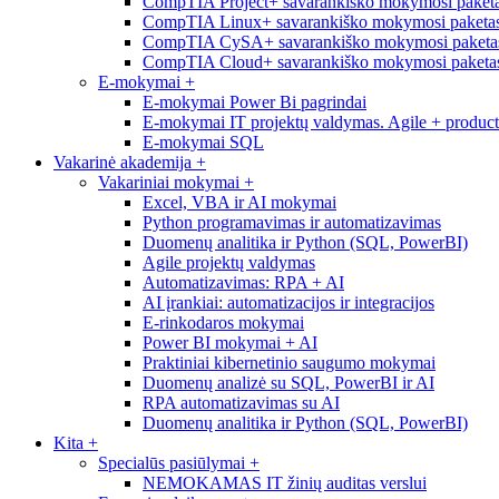
CompTIA Project+ savarankiško mokymosi paketa
CompTIA Linux+ savarankiško mokymosi paketas
CompTIA CySA+ savarankiško mokymosi paketas
CompTIA Cloud+ savarankiško mokymosi paketas
E-mokymai
+
E-mokymai Power Bi pagrindai
E-mokymai IT projektų valdymas. Agile + produc
E-mokymai SQL
Vakarinė akademija
+
Vakariniai mokymai
+
Excel, VBA ir AI mokymai
Python programavimas ir automatizavimas
Duomenų analitika ir Python (SQL, PowerBI)
Agile projektų valdymas
Automatizavimas: RPA + AI
AI įrankiai: automatizacijos ir integracijos
E-rinkodaros mokymai
Power BI mokymai + AI
Praktiniai kibernetinio saugumo mokymai
Duomenų analizė su SQL, PowerBI ir AI
RPA automatizavimas su AI
Duomenų analitika ir Python (SQL, PowerBI)
Kita
+
Specialūs pasiūlymai
+
NEMOKAMAS IT žinių auditas verslui