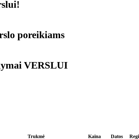
slui!
rslo poreikiams
okymai VERSLUI
Trukmė
Kaina
Datos
Regi