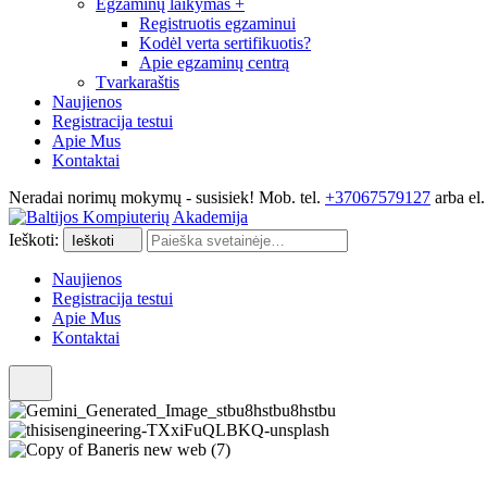
Egzaminų laikymas
+
Registruotis egzaminui
Kodėl verta sertifikuotis?
Apie egzaminų centrą
Tvarkaraštis
Naujienos
Registracija testui
Apie Mus
Kontaktai
Neradai norimų mokymų - susisiek! Mob. tel.
+37067579127
arba el.
Ieškoti:
Ieškoti
Naujienos
Registracija testui
Apie Mus
Kontaktai