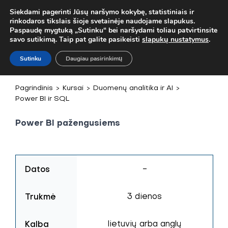
! MOB. TEL.
+37067579127
ARBA EL. P.
MOKYMAI@BKA.LT
NER
Siekdami pagerinti Jūsų naršymo kokybę, statistiniais ir
rinkodaros tikslais šioje svetainėje naudojame slapukus.
Paspaudę mygtuką „Sutinku“ bei naršydami toliau patvirtinsite
savo sutikimą. Taip pat galite pasikeisti
slapukų nustatymus
.
Sutinku
Daugiau pasirinkimų
Pagrindinis
>
Kursai
>
Duomenų analitika ir AI
>
Power BI ir SQL
Power BI pažengusiems
Datos
-
Trukmė
3 dienos
Kalba
lietuvių arba anglų