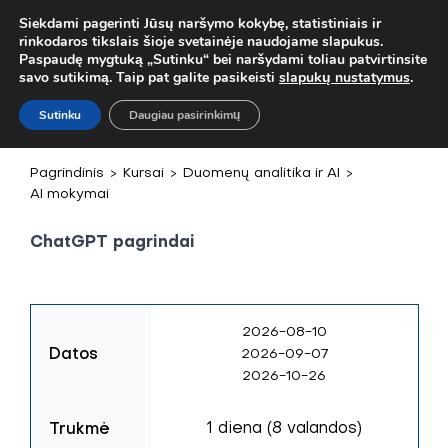
! MOB. TEL.
+37067579127
ARBA EL. P.
MOKYMAI@BKA.LT
NERA
Siekdami pagerinti Jūsų naršymo kokybę, statistiniais ir
rinkodaros tikslais šioje svetainėje naudojame slapukus.
Paspaudę mygtuką „Sutinku“ bei naršydami toliau patvirtinsite
savo sutikimą. Taip pat galite pasikeisti
slapukų nustatymus
.
Sutinku
Daugiau pasirinkimų
Pagrindinis
>
Kursai
>
Duomenų analitika ir AI
>
AI mokymai
ChatGPT pagrindai
2026-08-10
Datos
2026-09-07
2026-10-26
Trukmė
1 diena (8 valandos)