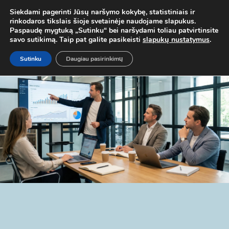
 MOB. TEL.
+37067579127
ARBA EL. P.
MOKYMAI@BKA.LT
NERAD
Siekdami pagerinti Jūsų naršymo kokybę, statistiniais ir
rinkodaros tikslais šioje svetainėje naudojame slapukus.
Paspaudę mygtuką „Sutinku“ bei naršydami toliau patvirtinsite
savo sutikimą. Taip pat galite pasikeisti
slapukų nustatymus
.
Sutinku
Daugiau pasirinkimų