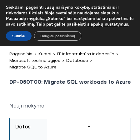
! MOB. TEL.
+37067579127
ARBA EL. P.
MOKYMAI@BKA.LT
NER
Siekdami pagerinti Jūsų naršymo kokybę, statistiniais ir
rinkodaros tikslais šioje svetainėje naudojame slapukus.
Paspaudę mygtuką „Sutinku“ bei naršydami toliau patvirtinsite
savo sutikimą. Taip pat galite pasikeisti
slapukų nustatymus
.
Sutinku
Daugiau pasirinkimų
Pagrindinis
>
Kursai
>
IT infrastruktūra ir debesija
>
Microsoft technologijos
>
Database
>
Migrate SQL to Azure
DP-050T00: Migrate SQL workloads to Azure
Nauji mokymai!
Datos
-