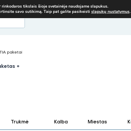
ORIMŲ MOKYMŲ - SUSISIEK! MOB. TEL.
+37067579127
ARBA EL. P.
r rinkodaros tikslais šioje svetainėje naudojame slapukus.
insite savo sutikimą. Taip pat galite pasikeisti
slapukų nustatymus
.
IA paketai
ketas +
Trukmė
Kalba
Miestas
K