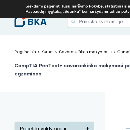
. TEL.
+37067579127
ARBA EL. P.
MOKYMAI@BKA.LT
NERADAI N
Siekdami pagerinti Jūsų naršymo kokybę, statistiniais i
Paspaudę mygtuką „Sutinku“ bei naršydami toliau patvirt
Ieškoti
Ieškoti:
Pagrindinis
>
Kursai
>
Savarankiškas mokymasis
>
CompT
CompTIA PenTest+ savarankiško mokymosi pa
egzaminas
Projektų valdymas ir
+