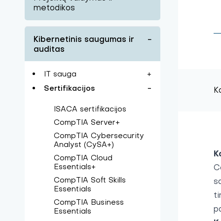
metodikos
Kibernetinis saugumas ir
−
auditas
IT sauga
+
Sertifikacijos
−
K
ISACA sertifikacijos
CompTIA Server+
CompTIA Cybersecurity
Analyst (CySA+)
K
CompTIA Cloud
Essentials+
C
CompTIA Soft Skills
s
Essentials
t
CompTIA Business
p
Essentials