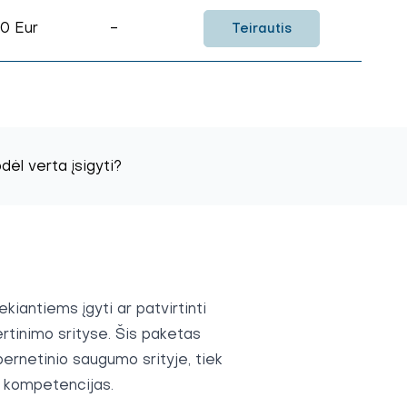
0 Eur
-
Teirautis
dėl verta įsigyti?
iantiems įgyti ar patvirtinti
rtinimo srityse. Šis paketas
bernetinio saugumo srityje, tiek
o kompetencijas.