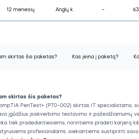
12 mėnesių
Anglų k.
-
63
am skirtas šis paketas?
Kas įeina į paketą?
Ko
am skirtas šis paketas?
ompTIA PenTest+ (PT0-002) skirtas IT specialistams, siek
avo įgūdžius įsiskverbimo testavimo ir pažeidžiamumų ve
inka tiek pradedantiesiems, norintiems pradėti karjerą ki
atyrusiems profesionalams, siekiantiems sustiprinti sav