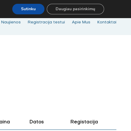
MOKYMAI@BKA.LT
NERADAI NORIMŲ MOKYMŲ - SUSISIEK! MOB
Sutinku
Daugiau pasirinkimų
Naujienos
Registracija testui
Apie Mus
Kontaktai
aina
Datos
Registacija