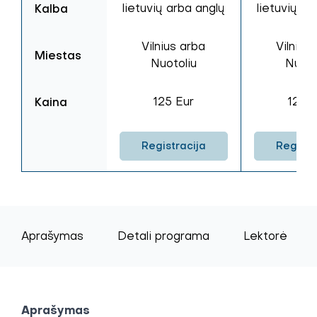
Kalba
lietuvių arba anglų
lietuvių ar
Vilnius arba
Vilnius
Miestas
Nuotoliu
Nuoto
Kaina
125 Eur
125 E
Registracija
Registr
Aprašymas
Detali programa
Lektorė
Aprašymas