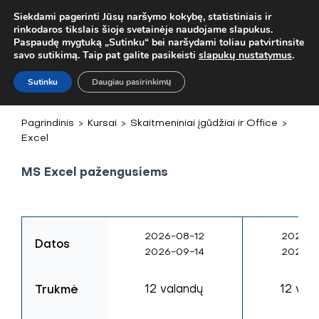
! MOB. TEL.
+37067579127
ARBA EL. P.
MOKYMAI@BKA.LT
NER
Siekdami pagerinti Jūsų naršymo kokybę, statistiniais ir
rinkodaros tikslais šioje svetainėje naudojame slapukus.
Paspaudę mygtuką „Sutinku“ bei naršydami toliau patvirtinsite
savo sutikimą. Taip pat galite pasikeisti
slapukų nustatymus
.
Sutinku
Daugiau pasirinkimų
Pagrindinis
>
Kursai
>
Skaitmeniniai įgūdžiai ir Office
>
Excel
MS Excel pažengusiems
2026-08-12
2026-1
Datos
2026-09-14
2026-1
Trukmė
12 valandų
12 val