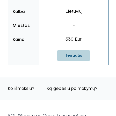
Kalba
Lietuvių
Miestas
-
Kaina
330 Eur
Teirautis
Ko išmoksiu?
Ką gebėsiu po mokymų?
Mo
SQL (Structured Query Language) yra