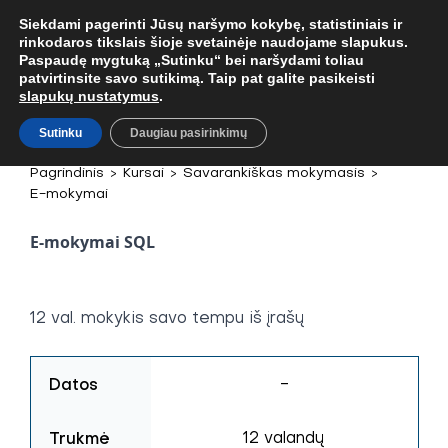
. TEL.
+37067579127
ARBA EL. P.
MOKYMAI@BKA.LT
NERADAI NORIMŲ
Siekdami pagerinti Jūsų naršymo kokybę, statistiniais ir
rinkodaros tikslais šioje svetainėje naudojame slapukus.
Paspaudę mygtuką „Sutinku“ bei naršydami toliau
patvirtinsite savo sutikimą. Taip pat galite pasikeisti
slapukų nustatymus
.
Sutinku
Daugiau pasirinkimų
Pagrindinis
>
Kursai
>
Savarankiškas mokymasis
>
E-mokymai
E-mokymai SQL
12 val. mokykis savo tempu iš įrašų
Datos
-
Trukmė
12 valandų