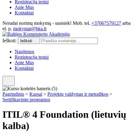
Registracija testui
Apie Mus
Kontaktai
Neradai norimų mokymų - susisiek! Mob. tel.
+37067579127
arba
el. p.
mokymai@bka.lt
Ieškoti:
Ieškoti
Naujienos
Registracija testui
Apie Mus
Kontaktai
Pagrindinis
>
Kursai
>
Projektų valdymas ir metodikos
>
Sertifikavimo programos
ITIL® 4 Foundation (lietuvių
kalba)