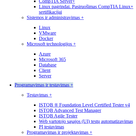
CompTIA Server+
Linux pagrindai. Pasiruošimas CompTIA Linux+
sertifikacijai
Sistemos ir administravimas
+
Linux
VMware
Docker
Microsoft technologijos
+
Azure
Microsoft 365
Database
Client
Server
Programavimas ir testavimas
+
Testavimas
+
ISTQB ® Foundation Level Certified Tester v4
ISTQB Advanced Test Manager
ISTQB Agile Tester
Web vartotojo sąsajos (UI) testų automatizavimas
PĮ testavimas
Programavimas ir projektavimas
+