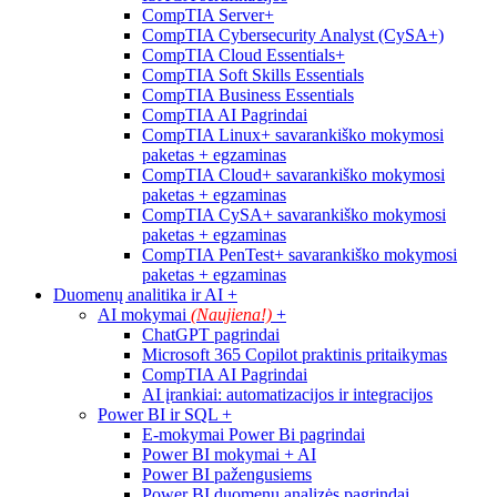
CompTIA Server+
CompTIA Cybersecurity Analyst (CySA+)
CompTIA Cloud Essentials+
CompTIA Soft Skills Essentials
CompTIA Business Essentials
CompTIA AI Pagrindai
CompTIA Linux+ savarankiško mokymosi
paketas + egzaminas
CompTIA Cloud+ savarankiško mokymosi
paketas + egzaminas
CompTIA CySA+ savarankiško mokymosi
paketas + egzaminas
CompTIA PenTest+ savarankiško mokymosi
paketas + egzaminas
Duomenų analitika ir AI
+
AI mokymai
(Naujiena!)
+
ChatGPT pagrindai
Microsoft 365 Copilot praktinis pritaikymas
CompTIA AI Pagrindai
AI įrankiai: automatizacijos ir integracijos
Power BI ir SQL
+
E-mokymai Power Bi pagrindai
Power BI mokymai + AI
Power BI pažengusiems
Power BI duomenų analizės pagrindai