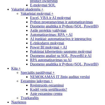
product ownership
E-mokymai SQL
Vakarinė akademija
+
Vakariniai mokymai
+
Excel, VBA ir AI mokymai
Python programavimas ir automatizavimas
Duomenų analitika ir Python (SQL, PowerBI)
Agile projektų valdymas
Automatizavimas: RPA + AI
AI įrankiai: automatizacijos ir integracijos
E-rinkodaros mokymai
Power BI mokymai + AI
Praktiniai kibernetinio saugumo mokymai
Duomenų analizė su SQL, PowerBI ir AI
RPA automatizavimas su AI
Duomenų analitika ir Python (SQL, PowerBI)
Kita
+
Specialūs pasiūlymai
+
NEMOKAMAS IT žinių auditas verslui
Egzaminų laikymas
+
Registruotis egzaminui
Kodėl verta sertifikuotis?
Apie egzaminų centrą
Tvarkaraštis
Naujienos