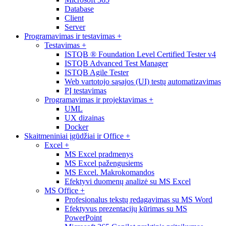
Database
Client
Server
Programavimas ir testavimas
+
Testavimas
+
ISTQB ® Foundation Level Certified Tester v4
ISTQB Advanced Test Manager
ISTQB Agile Tester
Web vartotojo sąsajos (UI) testų automatizavimas
PĮ testavimas
Programavimas ir projektavimas
+
UML
UX dizainas
Docker
Skaitmeniniai įgūdžiai ir Office
+
Excel
+
MS Excel pradmenys
MS Excel pažengusiems
MS Excel. Makrokomandos
Efektyvi duomenų analizė su MS Excel
MS Office
+
Profesionalus tekstų redagavimas su MS Word
Efektyvus prezentacijų kūrimas su MS
PowerPoint