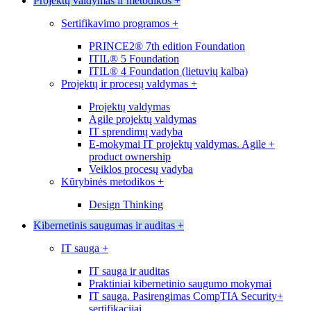
Projektų valdymas ir metodikos
+
Sertifikavimo programos
+
PRINCE2® 7th edition Foundation
ITIL® 5 Foundation
ITIL® 4 Foundation (lietuvių kalba)
Projektų ir procesų valdymas
+
Projektų valdymas
Agile projektų valdymas
IT sprendimų vadyba
E-mokymai IT projektų valdymas. Agile +
product ownership
Veiklos procesų vadyba
Kūrybinės metodikos
+
Design Thinking
Kibernetinis saugumas ir auditas
+
IT sauga
+
IT sauga ir auditas
Praktiniai kibernetinio saugumo mokymai
IT sauga. Pasirengimas CompTIA Security+
sertifikacijai