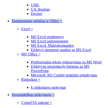
UML
UX dizainas
Docker
Skaitmeniniai įgūdžiai ir Office
+
Excel
+
MS Excel pradmenys
MS Excel pažengusiems
MS Excel. Makrokomandos
Efektyvi duomenų analizė su MS Excel
MS Office
+
Profesionalus tekstų redagavimas su MS Word
Efektyvus prezentacijų kūrimas su MS
PowerPoint
Microsoft 365 Copilot praktinis pritaikymas
Rinkodara
+
E-rinkodaros mokymai
Savarankiškas mokymasis
+
CompTIA paketai
+