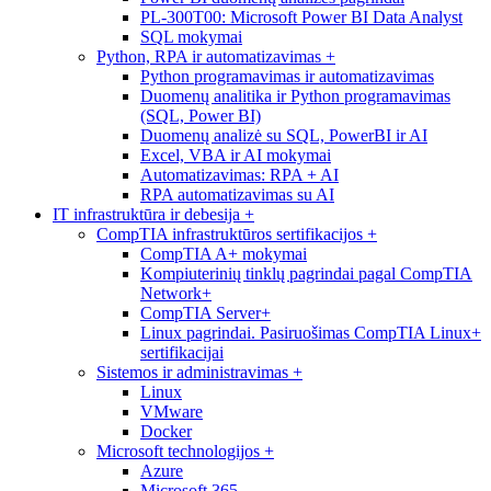
PL-300T00: Microsoft Power BI Data Analyst
SQL mokymai
Python, RPA ir automatizavimas
+
Python programavimas ir automatizavimas
Duomenų analitika ir Python programavimas
(SQL, Power BI)
Duomenų analizė su SQL, PowerBI ir AI
Excel, VBA ir AI mokymai
Automatizavimas: RPA + AI
RPA automatizavimas su AI
IT infrastruktūra ir debesija
+
CompTIA infrastruktūros sertifikacijos
+
CompTIA A+ mokymai
Kompiuterinių tinklų pagrindai pagal CompTIA
Network+
CompTIA Server+
Linux pagrindai. Pasiruošimas CompTIA Linux+
sertifikacijai
Sistemos ir administravimas
+
Linux
VMware
Docker
Microsoft technologijos
+
Azure
Microsoft 365