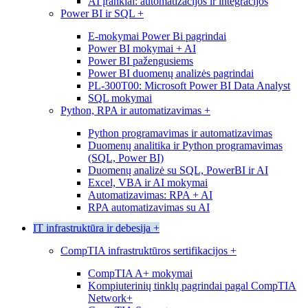
AI įrankiai: automatizacijos ir integracijos
Power BI ir SQL
+
E-mokymai Power Bi pagrindai
Power BI mokymai + AI
Power BI pažengusiems
Power BI duomenų analizės pagrindai
PL-300T00: Microsoft Power BI Data Analyst
SQL mokymai
Python, RPA ir automatizavimas
+
Python programavimas ir automatizavimas
Duomenų analitika ir Python programavimas
(SQL, Power BI)
Duomenų analizė su SQL, PowerBI ir AI
Excel, VBA ir AI mokymai
Automatizavimas: RPA + AI
RPA automatizavimas su AI
IT infrastruktūra ir debesija
+
CompTIA infrastruktūros sertifikacijos
+
CompTIA A+ mokymai
Kompiuterinių tinklų pagrindai pagal CompTIA
Network+