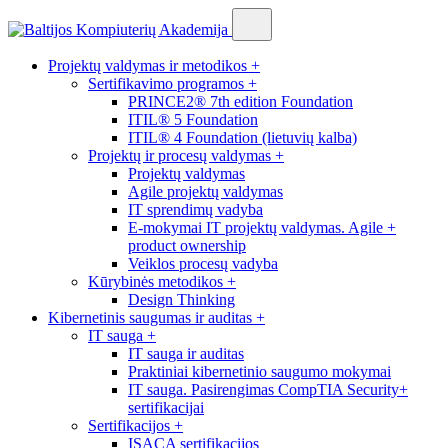
Projektų valdymas ir metodikos
+
Sertifikavimo programos
+
PRINCE2® 7th edition Foundation
ITIL® 5 Foundation
ITIL® 4 Foundation (lietuvių kalba)
Projektų ir procesų valdymas
+
Projektų valdymas
Agile projektų valdymas
IT sprendimų vadyba
E-mokymai IT projektų valdymas. Agile +
product ownership
Veiklos procesų vadyba
Kūrybinės metodikos
+
Design Thinking
Kibernetinis saugumas ir auditas
+
IT sauga
+
IT sauga ir auditas
Praktiniai kibernetinio saugumo mokymai
IT sauga. Pasirengimas CompTIA Security+
sertifikacijai
Sertifikacijos
+
ISACA sertifikacijos