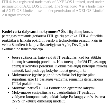
ITIL® is a registered trade mark of AXELOS Limited, used under
permission of AXELOS Limited. The Swirl logo™ is a trade mark
of AXELOS Limited, used under permission of AXELOS Limited.
All rights reserved.
Kodėl verta dalyvauti mokymuose?
Šis trijų dienų kursas
parengtas remiantis geriausia ITIL gairių praktika. ITIL4 Suteikia
praktišką ir lankstų požiūrį į verslo ir technologijų pasaulį, kaip jis
veikia šiandien ir kaip veiks ateityje su Agile, DevOps ir
skaitmenine transformacija.
Juose sužinosite, kaip valdyti IT paslaugas, kad jos atitiktų
klientų ir vartotojų poreikius. Kas turėtų apibrėžti IT paslaugų
apimtį ir kokybės poreikius. Kokius paslaugų kriterijus reikėtų
matuoti, kad paslaugų kokybė nuolat gerėtų ir kt.
Mokymuose įgysite pagrindines žinias bei įgysite pilną
supratimą apie IT paslaugų valdymą, remiantis geriausiomis
ITIL4 praktikomis.
Mokymai paruoš ITIL4 Foundation egzamino laikymui.
Mokymuose susipažinsite su pagrindiniais IT paslaugų
valdymo komponentais, tokiais kaip: Paslaugų vertės sistema
(SVS) ir keturių dimensijų modeliu.