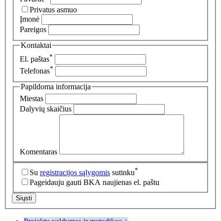
Privatus asmuo
Įmonė
Pareigos
Kontaktai
*
El. paštas
*
Telefonas
Papildoma informacija
Miestas
Dalyvių skaičius
Komentaras
*
Su
registracijos sąlygomis
sutinku
Pageidauju gauti BKA naujienas el. paštu
Siųsti