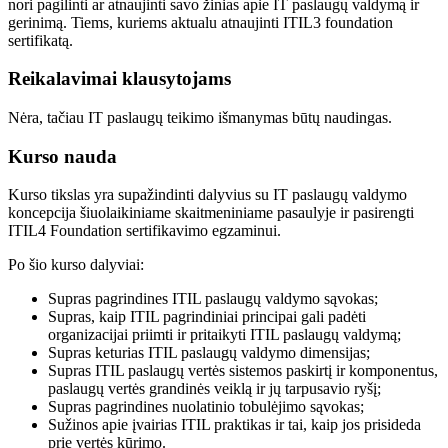
nori pagilinti ar atnaujinti savo žinias apie IT paslaugų valdymą ir
gerinimą. Tiems, kuriems aktualu atnaujinti ITIL3 foundation
sertifikatą.
Reikalavimai klausytojams
Nėra, tačiau IT paslaugų teikimo išmanymas būtų naudingas.
Kurso nauda
Kurso tikslas yra supažindinti dalyvius su IT paslaugų valdymo
koncepcija šiuolaikiniame skaitmeniniame pasaulyje ir pasirengti
ITIL4 Foundation sertifikavimo egzaminui.
Po šio kurso dalyviai:
Supras pagrindines ITIL paslaugų valdymo sąvokas;
Supras, kaip ITIL pagrindiniai principai gali padėti
organizacijai priimti ir pritaikyti ITIL paslaugų valdymą;
Supras keturias ITIL paslaugų valdymo dimensijas;
Supras ITIL paslaugų vertės sistemos paskirtį ir komponentus,
paslaugų vertės grandinės veiklą ir jų tarpusavio ryšį;
Supras pagrindines nuolatinio tobulėjimo sąvokas;
Sužinos apie įvairias ITIL praktikas ir tai, kaip jos prisideda
prie vertės kūrimo.