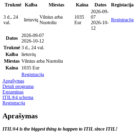
Trukmė
Kalba
Miestas
Kaina
Datos
Registacija
2026-09-
3 d., 24
Vilnius arba
1035
07
lietuvių
Registracija
val.
Nuotoliu
Eur
2026-10-
12
2026-09-07
Datos
2026-10-12
Trukmė
3 d., 24 val.
Kalba
lietuvių
Miestas
Vilnius arba Nuotoliu
Kaina
1035 Eur
Registracija
Aprašymas
Detali programa
Egzaminas
ITIL®4 schema
Registracija
Aprašymas
ITIL®4 is the biggest thing to happen to ITIL since ITIL!