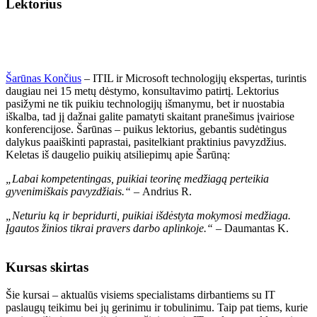
Lektorius
Šarūnas Končius
– ITIL ir Microsoft technologijų ekspertas, turintis
daugiau nei 15 metų dėstymo, konsultavimo patirtį. Lektorius
pasižymi ne tik puikiu technologijų išmanymu, bet ir nuostabia
iškalba, tad jį dažnai galite pamatyti skaitant pranešimus įvairiose
konferencijose. Šarūnas – puikus lektorius, gebantis sudėtingus
dalykus paaiškinti paprastai, pasitelkiant praktinius pavyzdžius.
Keletas iš daugelio puikių atsiliepimų apie Šarūną:
„Labai kompetentingas, puikiai teorinę medžiagą perteikia
gyvenimiškais pavyzdžiais.“ –
Andrius R.
„Neturiu ką ir bepridurti, puikiai išdėstyta mokymosi medžiaga.
Įgautos žinios tikrai pravers darbo aplinkoje.“ –
Daumantas K.
Kursas skirtas
Šie kursai – aktualūs visiems specialistams dirbantiems su IT
paslaugų teikimu bei jų gerinimu ir tobulinimu. Taip pat tiems, kurie