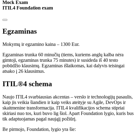
Mock Exam
ITIL4 Foundation exam
Egzaminas
Mokymų ir egzamino kaina – 1300 Eur.
Egzaminas trunka 60 minučių (tiems, kuriems anglų kalba nėra
gimtoji, egzaminas trunka 75 minutes) ir susideda iš 40 testo
pobūdžio klausimų. Egzaminas išlaikomas, kai dalyvis teisingai
atsako į 26 klausimus.
ITIL®4 schema
Naujo ITIL4 svarbiausias akcentas – verslo ir technologijų pasaulis,
kaip jis veikia šiandien ir kaip veiks ateityje su Agile, DevOps ir
skaitmenine transformacija. ITIL4 kvalifikacijos schema stipriai
skiriasi nuo tos, kuri buvo lig šiol. Apart Foundation lygio, kuris bus
tik adaptuojamas pagal naująjį požiūrį.
Be pirmojo, Foundation, lygio yra šie: