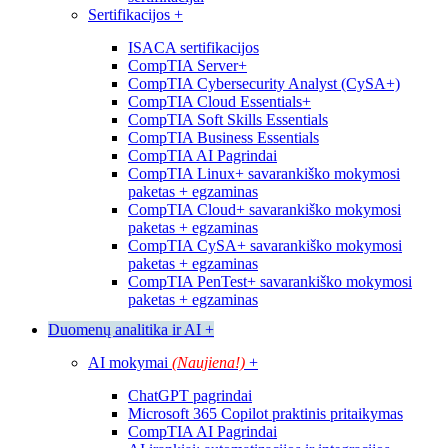
Sertifikacijos
+
ISACA sertifikacijos
CompTIA Server+
CompTIA Cybersecurity Analyst (CySA+)
CompTIA Cloud Essentials+
CompTIA Soft Skills Essentials
CompTIA Business Essentials
CompTIA AI Pagrindai
CompTIA Linux+ savarankiško mokymosi
paketas + egzaminas
CompTIA Cloud+ savarankiško mokymosi
paketas + egzaminas
CompTIA CySA+ savarankiško mokymosi
paketas + egzaminas
CompTIA PenTest+ savarankiško mokymosi
paketas + egzaminas
Duomenų analitika ir AI
+
AI mokymai
(Naujiena!)
+
ChatGPT pagrindai
Microsoft 365 Copilot praktinis pritaikymas
CompTIA AI Pagrindai