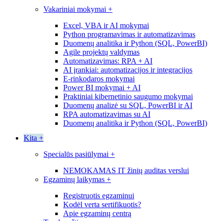
Vakariniai mokymai
+
Excel, VBA ir AI mokymai
Python programavimas ir automatizavimas
Duomenų analitika ir Python (SQL, PowerBI)
Agile projektų valdymas
Automatizavimas: RPA + AI
AI įrankiai: automatizacijos ir integracijos
E-rinkodaros mokymai
Power BI mokymai + AI
Praktiniai kibernetinio saugumo mokymai
Duomenų analizė su SQL, PowerBI ir AI
RPA automatizavimas su AI
Duomenų analitika ir Python (SQL, PowerBI)
Kita
+
Specialūs pasiūlymai
+
NEMOKAMAS IT žinių auditas verslui
Egzaminų laikymas
+
Registruotis egzaminui
Kodėl verta sertifikuotis?
Apie egzaminų centrą