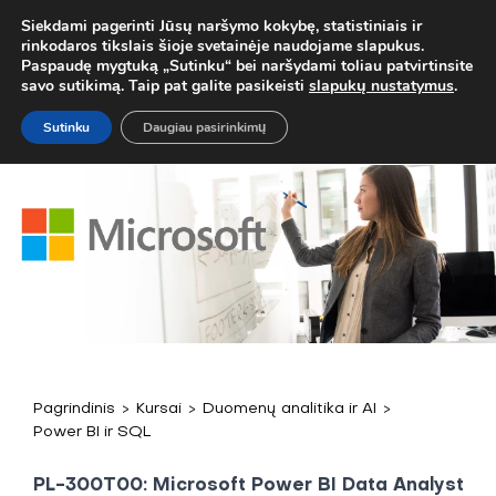
. TEL.
+37067579127
ARBA EL. P.
MOKYMAI@BKA.LT
NERADAI 
Siekdami pagerinti Jūsų naršymo kokybę, statistiniais ir
rinkodaros tikslais šioje svetainėje naudojame slapukus.
Paspaudę mygtuką „Sutinku“ bei naršydami toliau patvirtinsite
savo sutikimą. Taip pat galite pasikeisti
slapukų nustatymus
.
Sutinku
Daugiau pasirinkimų
Pagrindinis
>
Kursai
>
Duomenų analitika ir AI
>
Power BI ir SQL
PL-300T00: Microsoft Power BI Data Analyst