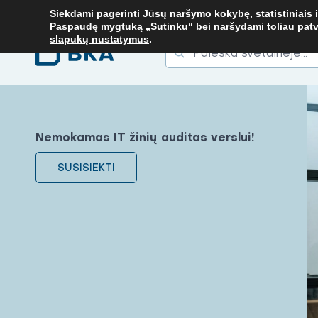
. TEL.
+37067579127
ARBA EL. P.
MOKYMAI@BKA.LT
NERADAI 
Siekdami pagerinti Jūsų naršymo kokybę, statistiniais i
Paspaudę mygtuką „Sutinku“ bei naršydami toliau patvirt
slapukų nustatymus
.
Ieškoti
Ieškoti:
Nemokamas IT žinių auditas verslui!
SUSISIEKTI