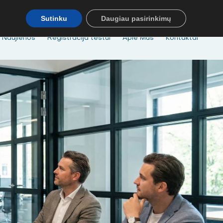
MOKYMAI@BKA.LT
NERADAI NORIMŲ MOKYMŲ - SUSISIEK! MOB
Sutinku
Daugiau pasirinkimų
Naujienos
Registracija testui
Apie Mus
Kontaktai