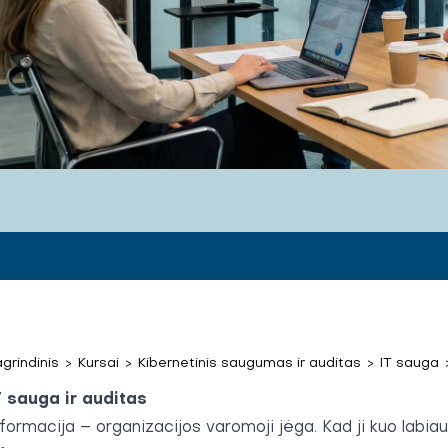
grindinis
>
Kursai
>
Kibernetinis saugumas ir auditas
>
IT sauga
T sauga ir auditas
nformacija – organizacijos varomoji jėga. Kad ji kuo labia