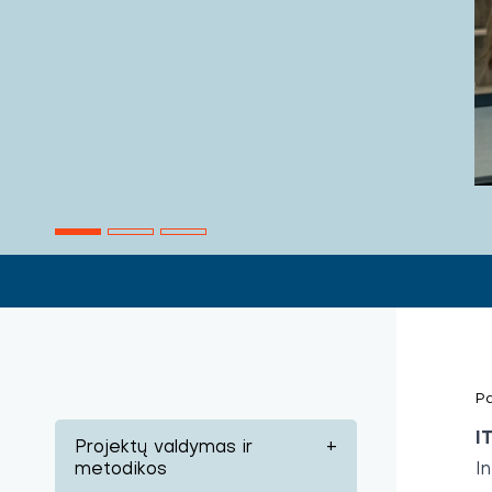
Pa
I
Projektų valdymas ir
+
metodikos
I