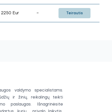
2250 Eur
-
Teirautis
augos valdymo specialistams.
ių ir žinių, reikalingų teikti
mo paslaugas. Išnagrinėsite
dartus, kurių privalo laikytis