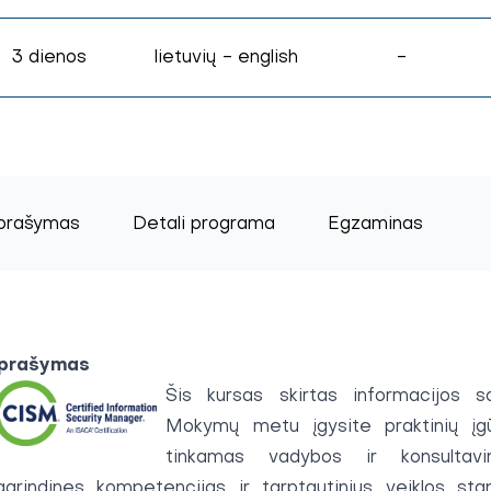
3 dienos
lietuvių - english
-
prašymas
Detali programa
Egzaminas
prašymas
Šis kursas skirtas informacijos s
Mokymų metu įgysite praktinių įgūdž
tinkamas vadybos ir konsultavi
agrindines kompetencijas ir tarptautinius veiklos stan