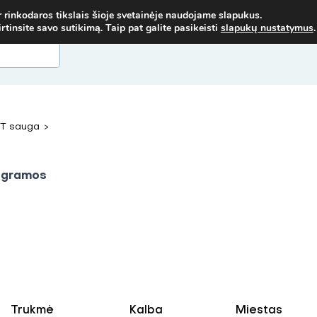
I NORIMŲ MOKYMŲ - SUSISIEK! MOB. TEL.
+37067579127
ARBA EL.
r rinkodaros tikslais šioje svetainėje naudojame slapukus.
insite savo sutikimą. Taip pat galite pasikeisti
slapukų nustatymus
.
IT sauga
>
ogramos
Trukmė
Kalba
Miestas