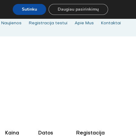
 P.
MOKYMAI@BKA.LT
NERADAI NORIMŲ MOKYMŲ - SUSISIEK! M
Sutinku
Daugiau pasirinkimų
Naujienos
Registracija testui
Apie Mus
Kontaktai
Kaina
Datos
Registacija