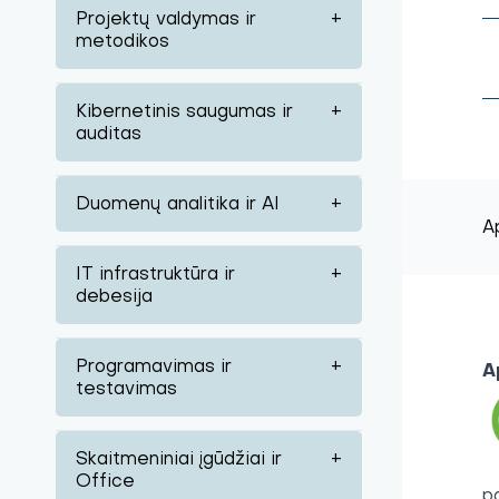
Projektų valdymas ir
+
metodikos
Kibernetinis saugumas ir
+
auditas
Duomenų analitika ir AI
+
A
IT infrastruktūra ir
+
debesija
Programavimas ir
+
A
testavimas
Skaitmeniniai įgūdžiai ir
+
Office
p