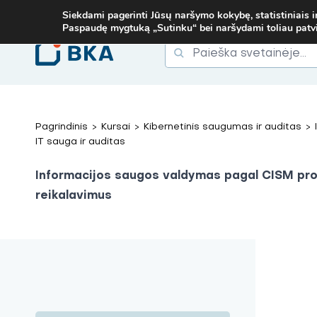
MOB. TEL.
+37067579127
ARBA EL. P.
MOKYMAI@BKA.LT
NERADA
Siekdami pagerinti Jūsų naršymo kokybę, statistiniais i
Paspaudę mygtuką „Sutinku“ bei naršydami toliau patvirt
Ieškoti
Ieškoti:
Pagrindinis
>
Kursai
>
Kibernetinis saugumas ir auditas
>
IT sauga ir auditas
Informacijos saugos valdymas pagal CISM pr
reikalavimus