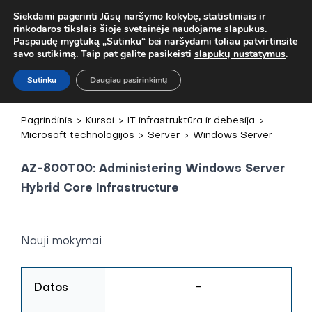
 MOB. TEL.
+37067579127
ARBA EL. P.
MOKYMAI@BKA.LT
NERA
Siekdami pagerinti Jūsų naršymo kokybę, statistiniais ir
rinkodaros tikslais šioje svetainėje naudojame slapukus.
Paspaudę mygtuką „Sutinku“ bei naršydami toliau patvirtinsite
savo sutikimą. Taip pat galite pasikeisti
slapukų nustatymus
.
Sutinku
Daugiau pasirinkimų
Pagrindinis
>
Kursai
>
IT infrastruktūra ir debesija
>
Microsoft technologijos
>
Server
>
Windows Server
AZ-800T00: Administering Windows Server
Hybrid Core Infrastructure
Nauji mokymai
Datos
-