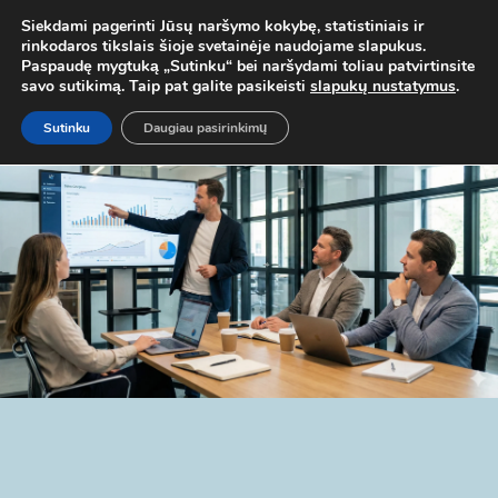
. TEL.
+37067579127
ARBA EL. P.
MOKYMAI@BKA.LT
NERADAI 
Siekdami pagerinti Jūsų naršymo kokybę, statistiniais ir
rinkodaros tikslais šioje svetainėje naudojame slapukus.
Paspaudę mygtuką „Sutinku“ bei naršydami toliau patvirtinsite
savo sutikimą. Taip pat galite pasikeisti
slapukų nustatymus
.
Sutinku
Daugiau pasirinkimų