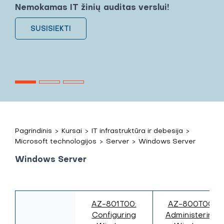
Nemokamas IT žinių auditas verslui!
SUSISIEKTI
Pagrindinis
>
Kursai
>
IT infrastruktūra ir debesija
>
Microsoft technologijos
>
Server
>
Windows Server
Windows Server
AZ-801T00:
AZ-800T00:
Configuring
Administering