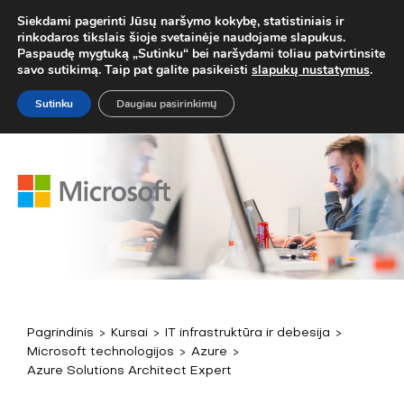
! MOB. TEL.
+37067579127
ARBA EL. P.
MOKYMAI@BKA.LT
NER
Siekdami pagerinti Jūsų naršymo kokybę, statistiniais ir
rinkodaros tikslais šioje svetainėje naudojame slapukus.
Paspaudę mygtuką „Sutinku“ bei naršydami toliau patvirtinsite
savo sutikimą. Taip pat galite pasikeisti
slapukų nustatymus
.
Sutinku
Daugiau pasirinkimų
Pagrindinis
>
Kursai
>
IT infrastruktūra ir debesija
>
Microsoft technologijos
>
Azure
>
Azure Solutions Architect Expert