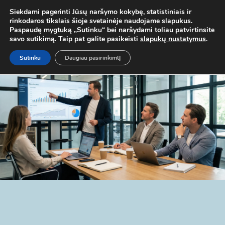
 MOB. TEL.
+37067579127
ARBA EL. P.
MOKYMAI@BKA.LT
NERAD
Siekdami pagerinti Jūsų naršymo kokybę, statistiniais ir
rinkodaros tikslais šioje svetainėje naudojame slapukus.
Paspaudę mygtuką „Sutinku“ bei naršydami toliau patvirtinsite
savo sutikimą. Taip pat galite pasikeisti
slapukų nustatymus
.
Sutinku
Daugiau pasirinkimų