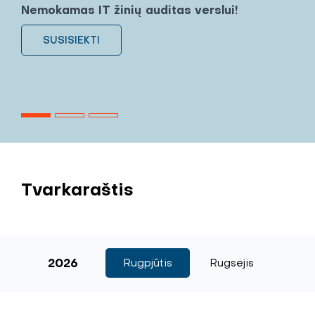
Nemokamas IT žinių auditas verslui!
SUSISIEKTI
Tvarkaraštis
2026
Rugpjūtis
Rugsėjis
Sp