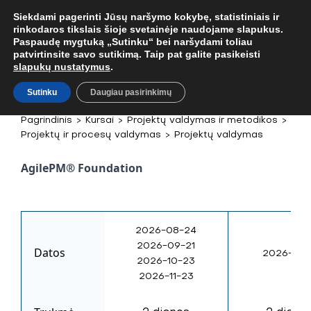
. TEL.
+37067579127
ARBA EL. P.
MOKYMAI@BKA.LT
NERADAI NORIMŲ
Siekdami pagerinti Jūsų naršymo kokybę, statistiniais ir
rinkodaros tikslais šioje svetainėje naudojame slapukus.
Paspaudę mygtuką „Sutinku“ bei naršydami toliau
patvirtinsite savo sutikimą. Taip pat galite pasikeisti
slapukų nustatymus
.
Sutinku
Daugiau pasirinkimų
Pagrindinis
>
Kursai
>
Projektų valdymas ir metodikos
>
Projektų ir procesų valdymas
>
Projektų valdymas
AgilePM® Foundation
2026-08-24
2026-09-21
Datos
2026-12-
2026-10-23
2026-11-23