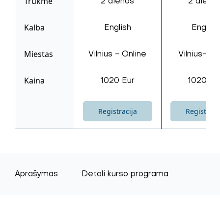
Trukmė
2 dienos
2 dieno
Kalba
English
English
Miestas
Vilnius - Online
Vilnius-Onl
Kaina
1020 Eur
1020 Eu
Registracija
Registraci
Aprašymas
Detali kurso programa