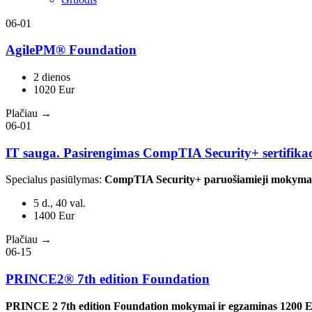
06-01
AgilePM® Foundation
2 dienos
1020 Eur
Plačiau →
06-01
IT sauga. Pasirengimas CompTIA Security+ sertifikac
Specialus pasiūlymas:
CompTIA Security+ paruošiamieji mokymai
5 d., 40 val.
1400 Eur
Plačiau →
06-15
PRINCE2® 7th edition Foundation
PRINCE 2 7th edition Foundation mokymai ir egzaminas 1200 E