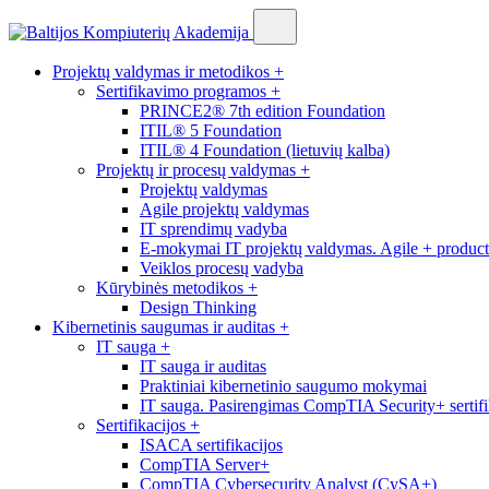
Projektų valdymas ir metodikos
+
Sertifikavimo programos
+
PRINCE2® 7th edition Foundation
ITIL® 5 Foundation
ITIL® 4 Foundation (lietuvių kalba)
Projektų ir procesų valdymas
+
Projektų valdymas
Agile projektų valdymas
IT sprendimų vadyba
E-mokymai IT projektų valdymas. Agile + produc
Veiklos procesų vadyba
Kūrybinės metodikos
+
Design Thinking
Kibernetinis saugumas ir auditas
+
IT sauga
+
IT sauga ir auditas
Praktiniai kibernetinio saugumo mokymai
IT sauga. Pasirengimas CompTIA Security+ sertifi
Sertifikacijos
+
ISACA sertifikacijos
CompTIA Server+
CompTIA Cybersecurity Analyst (CySA+)