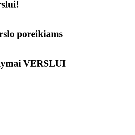
slui!
rslo poreikiams
okymai VERSLUI