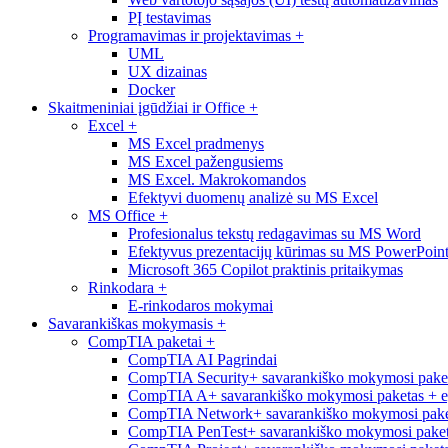
PĮ testavimas
Programavimas ir projektavimas
+
UML
UX dizainas
Docker
Skaitmeniniai įgūdžiai ir Office
+
Excel
+
MS Excel pradmenys
MS Excel pažengusiems
MS Excel. Makrokomandos
Efektyvi duomenų analizė su MS Excel
MS Office
+
Profesionalus tekstų redagavimas su MS Word
Efektyvus prezentacijų kūrimas su MS PowerPoin
Microsoft 365 Copilot praktinis pritaikymas
Rinkodara
+
E-rinkodaros mokymai
Savarankiškas mokymasis
+
CompTIA paketai
+
CompTIA AI Pagrindai
CompTIA Security+ savarankiško mokymosi pake
CompTIA A+ savarankiško mokymosi paketas + 
CompTIA Network+ savarankiško mokymosi pake
CompTIA PenTest+ savarankiško mokymosi paket