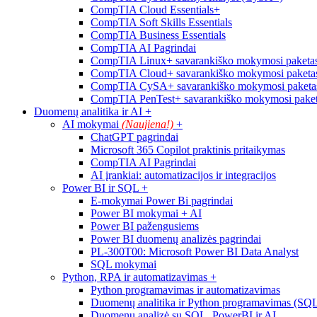
CompTIA Cloud Essentials+
CompTIA Soft Skills Essentials
CompTIA Business Essentials
CompTIA AI Pagrindai
CompTIA Linux+ savarankiško mokymosi paketas
CompTIA Cloud+ savarankiško mokymosi paketas
CompTIA CySA+ savarankiško mokymosi paketas
CompTIA PenTest+ savarankiško mokymosi paket
Duomenų analitika ir AI
+
AI mokymai
(Naujiena!)
+
ChatGPT pagrindai
Microsoft 365 Copilot praktinis pritaikymas
CompTIA AI Pagrindai
AI įrankiai: automatizacijos ir integracijos
Power BI ir SQL
+
E-mokymai Power Bi pagrindai
Power BI mokymai + AI
Power BI pažengusiems
Power BI duomenų analizės pagrindai
PL-300T00: Microsoft Power BI Data Analyst
SQL mokymai
Python, RPA ir automatizavimas
+
Python programavimas ir automatizavimas
Duomenų analitika ir Python programavimas (SQ
Duomenų analizė su SQL, PowerBI ir AI