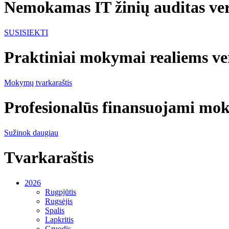
Nemokamas IT žinių auditas ver
SUSISIEKTI
Praktiniai mokymai realiems ve
Mokymų tvarkaraštis
Profesionalūs finansuojami m
Sužinok daugiau
Tvarkaraštis
2026
Rugpjūtis
Rugsėjis
Spalis
Lapkritis
Gruodis