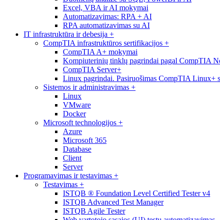
Excel, VBA ir AI mokymai
Automatizavimas: RPA + AI
RPA automatizavimas su AI
IT infrastruktūra ir debesija
+
CompTIA infrastruktūros sertifikacijos
+
CompTIA A+ mokymai
Kompiuterinių tinklų pagrindai pagal CompTIA 
CompTIA Server+
Linux pagrindai. Pasiruošimas CompTIA Linux+ ser
Sistemos ir administravimas
+
Linux
VMware
Docker
Microsoft technologijos
+
Azure
Microsoft 365
Database
Client
Server
Programavimas ir testavimas
+
Testavimas
+
ISTQB ® Foundation Level Certified Tester v4
ISTQB Advanced Test Manager
ISTQB Agile Tester
Web vartotojo sąsajos (UI) testų automatizavimas