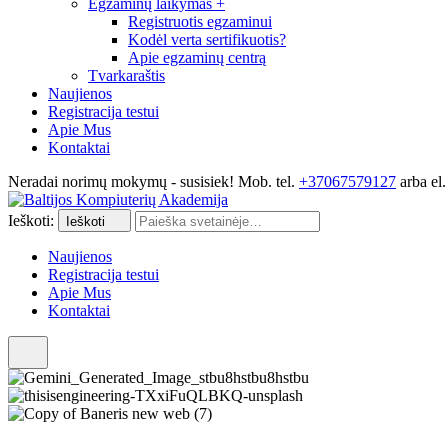
Egzaminų laikymas
+
Registruotis egzaminui
Kodėl verta sertifikuotis?
Apie egzaminų centrą
Tvarkaraštis
Naujienos
Registracija testui
Apie Mus
Kontaktai
Neradai norimų mokymų - susisiek! Mob. tel.
+37067579127
arba el.
Ieškoti:
Ieškoti
Naujienos
Registracija testui
Apie Mus
Kontaktai