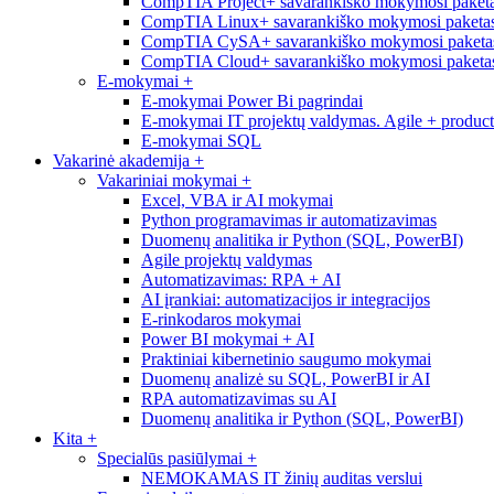
CompTIA Project+ savarankiško mokymosi paketa
CompTIA Linux+ savarankiško mokymosi paketas
CompTIA CySA+ savarankiško mokymosi paketas
CompTIA Cloud+ savarankiško mokymosi paketas
E-mokymai
+
E-mokymai Power Bi pagrindai
E-mokymai IT projektų valdymas. Agile + produc
E-mokymai SQL
Vakarinė akademija
+
Vakariniai mokymai
+
Excel, VBA ir AI mokymai
Python programavimas ir automatizavimas
Duomenų analitika ir Python (SQL, PowerBI)
Agile projektų valdymas
Automatizavimas: RPA + AI
AI įrankiai: automatizacijos ir integracijos
E-rinkodaros mokymai
Power BI mokymai + AI
Praktiniai kibernetinio saugumo mokymai
Duomenų analizė su SQL, PowerBI ir AI
RPA automatizavimas su AI
Duomenų analitika ir Python (SQL, PowerBI)
Kita
+
Specialūs pasiūlymai
+
NEMOKAMAS IT žinių auditas verslui