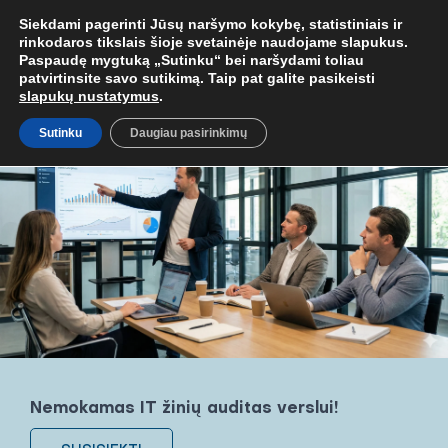
MOB. TEL.
+37067579127
ARBA EL. P.
MOKYMAI@BKA.LT
NERAD
Siekdami pagerinti Jūsų naršymo kokybę, statistiniais ir
rinkodaros tikslais šioje svetainėje naudojame slapukus.
Paspaudę mygtuką „Sutinku“ bei naršydami toliau
patvirtinsite savo sutikimą. Taip pat galite pasikeisti
slapukų nustatymus
.
Sutinku
Daugiau pasirinkimų
Nemokamas IT žinių auditas verslui!