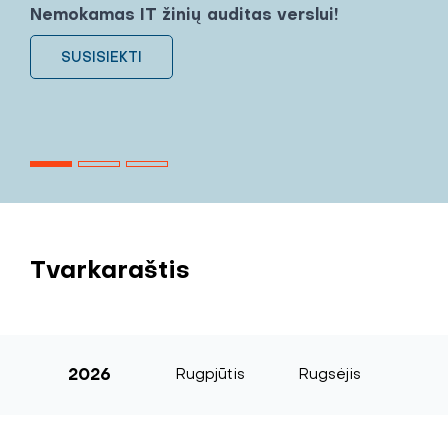
Nemokamas IT žinių auditas verslui!
SUSISIEKTI
Tvarkaraštis
2026
Rugpjūtis
Rugsėjis
Sp