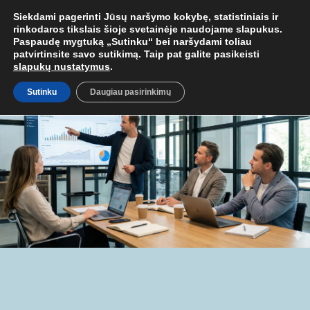
MOB. TEL.
+37067579127
ARBA EL. P.
MOKYMAI@BKA.LT
NERAD
Siekdami pagerinti Jūsų naršymo kokybę, statistiniais ir
rinkodaros tikslais šioje svetainėje naudojame slapukus.
Paspaudę mygtuką „Sutinku“ bei naršydami toliau
patvirtinsite savo sutikimą. Taip pat galite pasikeisti
slapukų nustatymus
.
Sutinku
Daugiau pasirinkimų