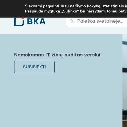
B. TEL.
+37067579127
ARBA EL. P.
MOKYMAI@BKA.LT
NERADAI 
Siekdami pagerinti Jūsų naršymo kokybę, statistiniais i
Paspaudę mygtuką „Sutinku“ bei naršydami toliau patvirt
Ieškoti
Ieškoti:
Nemokamas IT žinių auditas verslui!
SUSISIEKTI