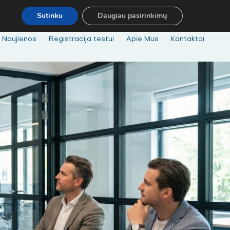
.
MOKYMAI@BKA.LT
NERADAI NORIMŲ MOKYMŲ - SUSISIEK! MO
Sutinku
Daugiau pasirinkimų
Naujienos
Registracija testui
Apie Mus
Kontaktai