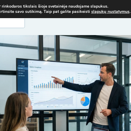
NORIMŲ MOKYMŲ - SUSISIEK! MOB. TEL.
+37067579127
ARBA EL. P
r rinkodaros tikslais šioje svetainėje naudojame slapukus.
insite savo sutikimą. Taip pat galite pasikeisti
slapukų nustatymus
.