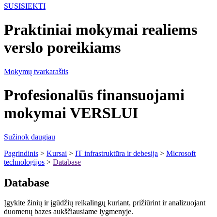
SUSISIEKTI
Praktiniai mokymai realiems
verslo poreikiams
Mokymų tvarkaraštis
Profesionalūs finansuojami
mokymai VERSLUI
Sužinok daugiau
Pagrindinis
>
Kursai
>
IT infrastruktūra ir debesija
>
Microsoft
technologijos
>
Database
Database
Įgykite žinių ir įgūdžių reikalingų kuriant, prižiūrint ir analizuojant
duomenų bazes aukščiausiame lygmenyje.