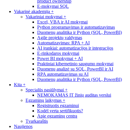
product ownership
E-mokymai SQL
Vakarinė akademija
+
Vakariniai mokymai
+
Excel, VBA ir AI mokymai
Python programavimas ir automatizavimas
Duomenų analitika ir Python (SQL, PowerBI)
Agile projektų valdymas
Automatizavimas: RPA + AI
AI įrankiai: automatizacijos ir integracijos
E-rinkodaros mokymai
Power BI mokymai + AI
Praktiniai kibernetinio saugumo mokymai
Duomenų analizė su SQL, PowerBI ir AI
RPA automatizavimas su AI
Duomenų analitika ir Python (SQL, PowerBI)
Kita
+
Specialūs pasiūlymai
+
NEMOKAMAS IT žinių auditas verslui
Egzaminų laikymas
+
Registruotis egzaminui
Kodėl verta sertifikuotis?
Apie egzaminų centrą
Tvarkaraštis
Naujienos