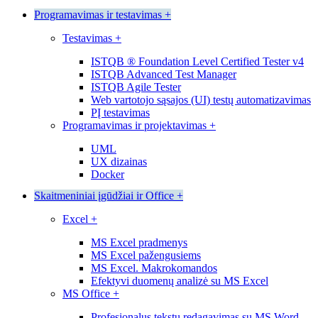
Programavimas ir testavimas
+
Testavimas
+
ISTQB ® Foundation Level Certified Tester v4
ISTQB Advanced Test Manager
ISTQB Agile Tester
Web vartotojo sąsajos (UI) testų automatizavimas
PĮ testavimas
Programavimas ir projektavimas
+
UML
UX dizainas
Docker
Skaitmeniniai įgūdžiai ir Office
+
Excel
+
MS Excel pradmenys
MS Excel pažengusiems
MS Excel. Makrokomandos
Efektyvi duomenų analizė su MS Excel
MS Office
+
Profesionalus tekstų redagavimas su MS Word