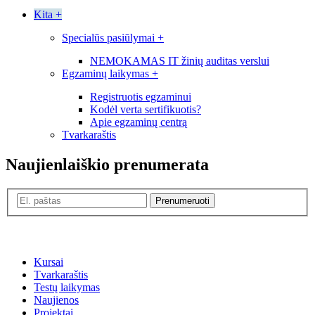
Kita
+
Specialūs pasiūlymai
+
NEMOKAMAS IT žinių auditas verslui
Egzaminų laikymas
+
Registruotis egzaminui
Kodėl verta sertifikuotis?
Apie egzaminų centrą
Tvarkaraštis
Naujienlaiškio prenumerata
Prenumeruoti
Kursai
Tvarkaraštis
Testų laikymas
Naujienos
Projektai