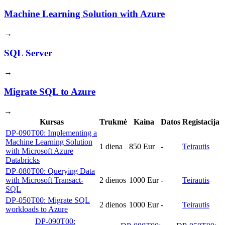
Machine Learning Solution with Azure
→
SQL Server
→
Migrate SQL to Azure
→
Kursas
Trukmė
Kaina
Datos
Registacija
DP-090T00: Implementing a
Machine Learning Solution
1 diena
850 Eur
-
Teirautis
with Microsoft Azure
Databricks
DP-080T00: Querying Data
with Microsoft Transact-
2 dienos
1000 Eur
-
Teirautis
SQL
DP-050T00: Migrate SQL
2 dienos
1000 Eur
-
Teirautis
workloads to Azure
DP-090T00: