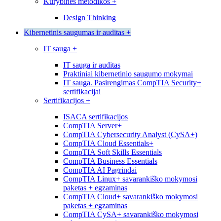
Kūrybinės metodikos
+
Design Thinking
Kibernetinis saugumas ir auditas
+
IT sauga
+
IT sauga ir auditas
Praktiniai kibernetinio saugumo mokymai
IT sauga. Pasirengimas CompTIA Security+
sertifikacijai
Sertifikacijos
+
ISACA sertifikacijos
CompTIA Server+
CompTIA Cybersecurity Analyst (CySA+)
CompTIA Cloud Essentials+
CompTIA Soft Skills Essentials
CompTIA Business Essentials
CompTIA AI Pagrindai
CompTIA Linux+ savarankiško mokymosi
paketas + egzaminas
CompTIA Cloud+ savarankiško mokymosi
paketas + egzaminas
CompTIA CySA+ savarankiško mokymosi