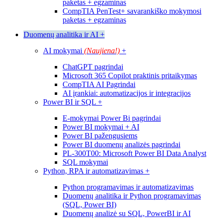
paketas + egzaminas
CompTIA PenTest+ savarankiško mokymosi
paketas + egzaminas
Duomenų analitika ir AI
+
AI mokymai
(Naujiena!)
+
ChatGPT pagrindai
Microsoft 365 Copilot praktinis pritaikymas
CompTIA AI Pagrindai
AI įrankiai: automatizacijos ir integracijos
Power BI ir SQL
+
E-mokymai Power Bi pagrindai
Power BI mokymai + AI
Power BI pažengusiems
Power BI duomenų analizės pagrindai
PL-300T00: Microsoft Power BI Data Analyst
SQL mokymai
Python, RPA ir automatizavimas
+
Python programavimas ir automatizavimas
Duomenų analitika ir Python programavimas
(SQL, Power BI)
Duomenų analizė su SQL, PowerBI ir AI