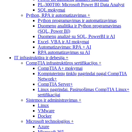
PL-300T00: Microsoft Power BI Data Analyst
SQL mokymai
Python, RPA ir automatizavimas
+
Python programavimas ir automatizavimas
Duomenų analitika ir Python programavimas
(SQL, Power BI)
Duomenų analizė su SQL, PowerBI ir AI
Excel, VBA ir AI mokymai
Automatizavimas: RPA + AI
RPA automatizavimas su AI
IT infrastruktūra ir debesija
+
CompTIA infrastruktūros sertifikacijos
+
CompTIA A+ mokymai
Kompiuterinių tinklų pagrindai pagal CompTIA
Network+
CompTIA Server+
Linux pagrindai. Pasiruošimas CompTIA Linux+
sertifikacijai
Sistemos ir administravimas
+
Linux
VMware
Docker
Microsoft technologijos
+
Azure
Microsoft 365