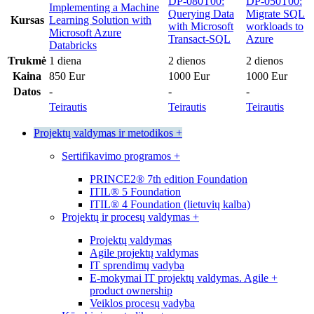
DP-080T00:
DP-050T00:
Implementing a Machine
Querying Data
Migrate SQL
Kursas
Learning Solution with
with Microsoft
workloads to
Microsoft Azure
Transact-SQL
Azure
Databricks
Trukmė
1 diena
2 dienos
2 dienos
Kaina
850 Eur
1000 Eur
1000 Eur
Datos
-
-
-
Teirautis
Teirautis
Teirautis
Projektų valdymas ir metodikos
+
Sertifikavimo programos
+
PRINCE2® 7th edition Foundation
ITIL® 5 Foundation
ITIL® 4 Foundation (lietuvių kalba)
Projektų ir procesų valdymas
+
Projektų valdymas
Agile projektų valdymas
IT sprendimų vadyba
E-mokymai IT projektų valdymas. Agile +
product ownership
Veiklos procesų vadyba