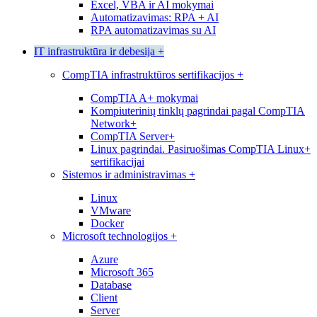
Excel, VBA ir AI mokymai
Automatizavimas: RPA + AI
RPA automatizavimas su AI
IT infrastruktūra ir debesija
+
CompTIA infrastruktūros sertifikacijos
+
CompTIA A+ mokymai
Kompiuterinių tinklų pagrindai pagal CompTIA
Network+
CompTIA Server+
Linux pagrindai. Pasiruošimas CompTIA Linux+
sertifikacijai
Sistemos ir administravimas
+
Linux
VMware
Docker
Microsoft technologijos
+
Azure
Microsoft 365
Database
Client
Server