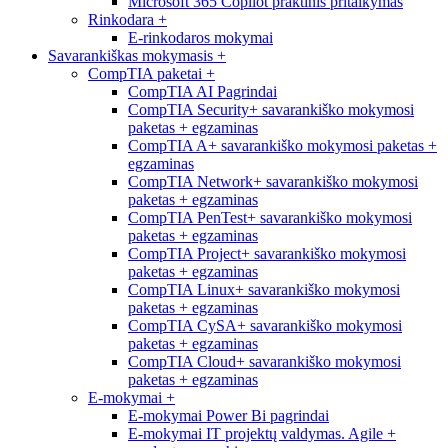
Microsoft 365 Copilot praktinis pritaikymas
Rinkodara
+
E-rinkodaros mokymai
Savarankiškas mokymasis
+
CompTIA paketai
+
CompTIA AI Pagrindai
CompTIA Security+ savarankiško mokymosi
paketas + egzaminas
CompTIA A+ savarankiško mokymosi paketas +
egzaminas
CompTIA Network+ savarankiško mokymosi
paketas + egzaminas
CompTIA PenTest+ savarankiško mokymosi
paketas + egzaminas
CompTIA Project+ savarankiško mokymosi
paketas + egzaminas
CompTIA Linux+ savarankiško mokymosi
paketas + egzaminas
CompTIA CySA+ savarankiško mokymosi
paketas + egzaminas
CompTIA Cloud+ savarankiško mokymosi
paketas + egzaminas
E-mokymai
+
E-mokymai Power Bi pagrindai
E-mokymai IT projektų valdymas. Agile +