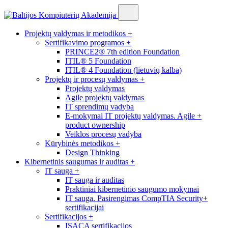
Projektų valdymas ir metodikos
+
Sertifikavimo programos
+
PRINCE2® 7th edition Foundation
ITIL® 5 Foundation
ITIL® 4 Foundation (lietuvių kalba)
Projektų ir procesų valdymas
+
Projektų valdymas
Agile projektų valdymas
IT sprendimų vadyba
E-mokymai IT projektų valdymas. Agile +
product ownership
Veiklos procesų vadyba
Kūrybinės metodikos
+
Design Thinking
Kibernetinis saugumas ir auditas
+
IT sauga
+
IT sauga ir auditas
Praktiniai kibernetinio saugumo mokymai
IT sauga. Pasirengimas CompTIA Security+
sertifikacijai
Sertifikacijos
+
ISACA sertifikacijos