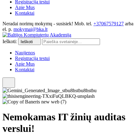
Registracija testui
Apie Mus
Kontaktai
Neradai norimų mokymų - susisiek! Mob. tel.
+37067579127
arba
el. p.
mokymai@bka.lt
Ieškoti:
Ieškoti
Naujienos
Registracija testui
Apie Mus
Kontaktai
Nemokamas IT žinių auditas
verslui!