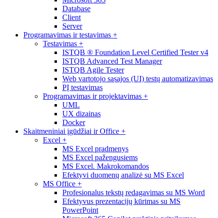
Database
Client
Server
Programavimas ir testavimas
+
Testavimas
+
ISTQB ® Foundation Level Certified Tester v4
ISTQB Advanced Test Manager
ISTQB Agile Tester
Web vartotojo sąsajos (UI) testų automatizavimas
PĮ testavimas
Programavimas ir projektavimas
+
UML
UX dizainas
Docker
Skaitmeniniai įgūdžiai ir Office
+
Excel
+
MS Excel pradmenys
MS Excel pažengusiems
MS Excel. Makrokomandos
Efektyvi duomenų analizė su MS Excel
MS Office
+
Profesionalus tekstų redagavimas su MS Word
Efektyvus prezentacijų kūrimas su MS
PowerPoint