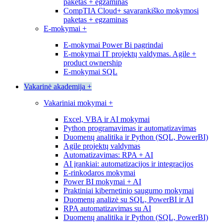
paketas + egzaminas
CompTIA Cloud+ savarankiško mokymosi
paketas + egzaminas
E-mokymai
+
E-mokymai Power Bi pagrindai
E-mokymai IT projektų valdymas. Agile +
product ownership
E-mokymai SQL
Vakarinė akademija
+
Vakariniai mokymai
+
Excel, VBA ir AI mokymai
Python programavimas ir automatizavimas
Duomenų analitika ir Python (SQL, PowerBI)
Agile projektų valdymas
Automatizavimas: RPA + AI
AI įrankiai: automatizacijos ir integracijos
E-rinkodaros mokymai
Power BI mokymai + AI
Praktiniai kibernetinio saugumo mokymai
Duomenų analizė su SQL, PowerBI ir AI
RPA automatizavimas su AI
Duomenų analitika ir Python (SQL, PowerBI)