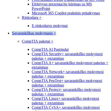
Efektyvus prezentacijų kūrimas su MS
PowerPoint
Microsoft 365 Copilot praktinis pritaikymas
Rinkodara
+
E-rinkodaros mokymai
Savarankiškas mokymasis
+
CompTIA paketai
+
CompTIA AI Pagrindai
CompTIA Security+ savarankiško mokymosi
paketas + egzaminas
CompTIA A+ savarankiško mokymosi paketas +
egzaminas
CompTIA Network+ savarankiško mokymosi
paketas + egzaminas
CompTIA PenTest+ savarankiško mokymosi
paketas + egzaminas
CompTIA Project+ savarankiško mokymosi
paketas + egzaminas
CompTIA Linux+ savarankiško mokymosi
paketas + egzaminas
CompTIA CySA+ savarankiško mokymosi