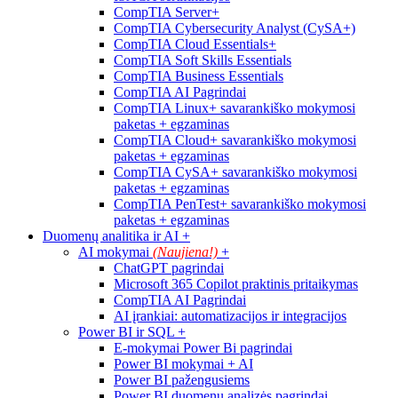
CompTIA Server+
CompTIA Cybersecurity Analyst (CySA+)
CompTIA Cloud Essentials+
CompTIA Soft Skills Essentials
CompTIA Business Essentials
CompTIA AI Pagrindai
CompTIA Linux+ savarankiško mokymosi
paketas + egzaminas
CompTIA Cloud+ savarankiško mokymosi
paketas + egzaminas
CompTIA CySA+ savarankiško mokymosi
paketas + egzaminas
CompTIA PenTest+ savarankiško mokymosi
paketas + egzaminas
Duomenų analitika ir AI
+
AI mokymai
(Naujiena!)
+
ChatGPT pagrindai
Microsoft 365 Copilot praktinis pritaikymas
CompTIA AI Pagrindai
AI įrankiai: automatizacijos ir integracijos
Power BI ir SQL
+
E-mokymai Power Bi pagrindai
Power BI mokymai + AI
Power BI pažengusiems
Power BI duomenų analizės pagrindai