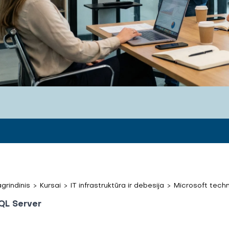
grindinis
>
Kursai
>
IT infrastruktūra ir debesija
>
Microsoft techn
QL Server