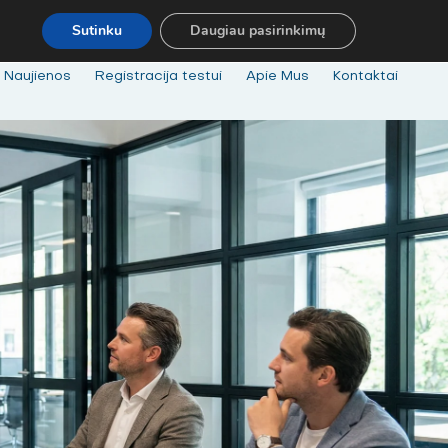
.
MOKYMAI@BKA.LT
NERADAI NORIMŲ MOKYMŲ - SUSISIEK! MO
Sutinku
Daugiau pasirinkimų
Naujienos
Registracija testui
Apie Mus
Kontaktai