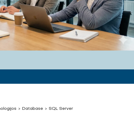
ologijos
>
Database
>
SQL Server