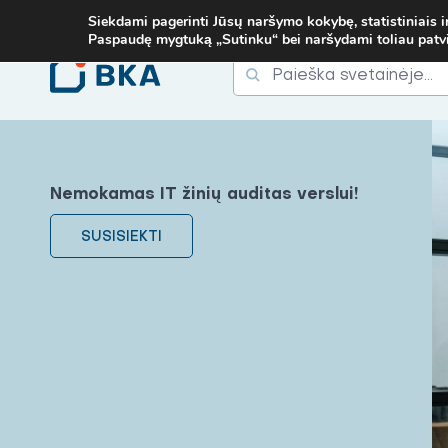
OB. TEL.
+37067579127
ARBA EL. P.
MOKYMAI@BKA.LT
NERADAI
Siekdami pagerinti Jūsų naršymo kokybę, statistiniais i
Paspaudę mygtuką „Sutinku“ bei naršydami toliau patvirt
Ieškoti
Ieškoti:
Nemokamas IT žinių auditas verslui!
SUSISIEKTI