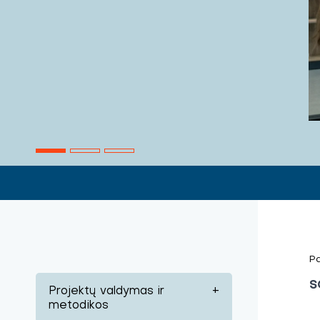
Pa
S
Projektų valdymas ir
+
metodikos