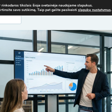
 NORIMŲ MOKYMŲ - SUSISIEK! MOB. TEL.
+37067579127
ARBA EL. P
r rinkodaros tikslais šioje svetainėje naudojame slapukus.
insite savo sutikimą. Taip pat galite pasikeisti
slapukų nustatymus
.