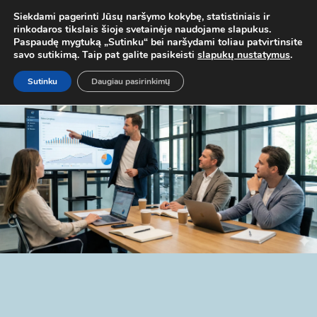
 MOB. TEL.
+37067579127
ARBA EL. P.
MOKYMAI@BKA.LT
NERAD
Siekdami pagerinti Jūsų naršymo kokybę, statistiniais ir
rinkodaros tikslais šioje svetainėje naudojame slapukus.
Paspaudę mygtuką „Sutinku“ bei naršydami toliau patvirtinsite
savo sutikimą. Taip pat galite pasikeisti
slapukų nustatymus
.
Sutinku
Daugiau pasirinkimų