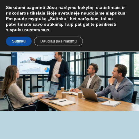
MOB. TEL.
+37067579127
ARBA EL. P.
MOKYMAI@BKA.LT
NERAD
Siekdami pagerinti Jūsų naršymo kokybę, statistiniais ir
rinkodaros tikslais šioje svetainėje naudojame slapukus.
Paspaudę mygtuką „Sutinku“ bei naršydami toliau
patvirtinsite savo sutikimą. Taip pat galite pasikeisti
slapukų nustatymus
.
Sutinku
Daugiau pasirinkimų