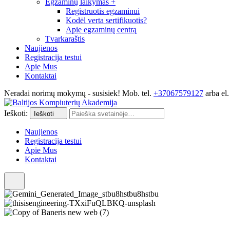
Egzaminų laikymas
+
Registruotis egzaminui
Kodėl verta sertifikuotis?
Apie egzaminų centrą
Tvarkaraštis
Naujienos
Registracija testui
Apie Mus
Kontaktai
Neradai norimų mokymų - susisiek! Mob. tel.
+37067579127
arba el.
Ieškoti:
Ieškoti
Naujienos
Registracija testui
Apie Mus
Kontaktai