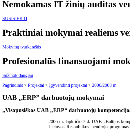
Nemokamas IT žinių auditas ver
SUSISIEKTI
Praktiniai mokymai realiems ve
Mokymų tvarkaraštis
Profesionalūs finansuojami m
Sužinok daugiau
Pagrindinis
>
Projektai
>
Įgyvendinti projektai
>
2006/2008 m.
UAB „ERP” darbuotojų mokymai
„Visapusiškos UAB „ERP“ darbuotojų kompetencij
2006 m. lapkričio 7 d. UAB „Baltijos komp
Lietuvos Respublikos bendrojo programa