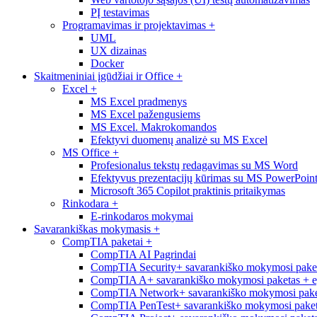
PĮ testavimas
Programavimas ir projektavimas
+
UML
UX dizainas
Docker
Skaitmeniniai įgūdžiai ir Office
+
Excel
+
MS Excel pradmenys
MS Excel pažengusiems
MS Excel. Makrokomandos
Efektyvi duomenų analizė su MS Excel
MS Office
+
Profesionalus tekstų redagavimas su MS Word
Efektyvus prezentacijų kūrimas su MS PowerPoin
Microsoft 365 Copilot praktinis pritaikymas
Rinkodara
+
E-rinkodaros mokymai
Savarankiškas mokymasis
+
CompTIA paketai
+
CompTIA AI Pagrindai
CompTIA Security+ savarankiško mokymosi pake
CompTIA A+ savarankiško mokymosi paketas + 
CompTIA Network+ savarankiško mokymosi pake
CompTIA PenTest+ savarankiško mokymosi paket