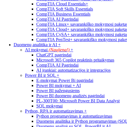
CompTIA Cloud Essentials+
CompTIA Soft Skills Essentials
CompTIA Business Essentials
CompTIA AI Pagrindai
CompTIA Linux+ savarankiško mokymosi paketas
CompTIA Cloud+ savarankiško mokymosi paketas
CompTIA CySA+ savarankiško mokymosi paketas
CompTIA PenTest+ savarankiško mokymosi paket
Duomenų analitika ir AI
+
AI mokymai
(Naujiena!)
+
ChatGPT pagrindai
Microsoft 365 Copilot praktinis pritaikymas
CompTIA AI Pagrindai
AI įrankiai: automatizacijos ir integracijos
Power BI ir SQL
+
E-mokymai Power Bi pagrindai
Power BI mokymai + AI
Power BI pažengusiems
Power BI duomenų analizės pagrindai
PL-300T00: Microsoft Power BI Data Analyst
SQL mokymai
Python, RPA ir automatizavimas
+
Python programavimas ir automatizavimas
Duomenų analitika ir Python programavimas (SQ
Duomenų analizė su SQL, PowerBI ir AI