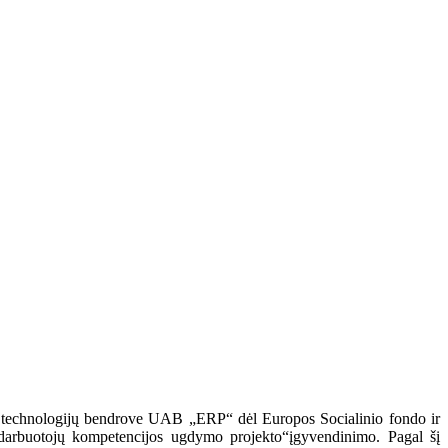
ių technologijų bendrove UAB „ERP“ dėl Europos Socialinio fondo ir
rbuotojų kompetencijos ugdymo projekto“įgyvendinimo. Pagal šį