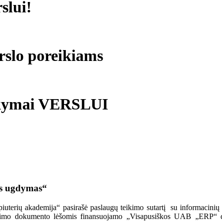
slui!
rslo poreikiams
okymai VERSLUI
os ugdymas“
iuterių akademija“ pasirašė paslaugų teikimo sutartį su informacin
vimo dokumento lėšomis finansuojamo
„Visapusiškos UAB „ERP“ da