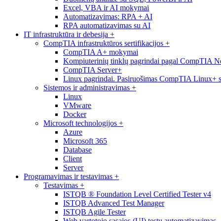
Excel, VBA ir AI mokymai
Automatizavimas: RPA + AI
RPA automatizavimas su AI
IT infrastruktūra ir debesija
+
CompTIA infrastruktūros sertifikacijos
+
CompTIA A+ mokymai
Kompiuterinių tinklų pagrindai pagal CompTIA 
CompTIA Server+
Linux pagrindai. Pasiruošimas CompTIA Linux+ ser
Sistemos ir administravimas
+
Linux
VMware
Docker
Microsoft technologijos
+
Azure
Microsoft 365
Database
Client
Server
Programavimas ir testavimas
+
Testavimas
+
ISTQB ® Foundation Level Certified Tester v4
ISTQB Advanced Test Manager
ISTQB Agile Tester
Web vartotojo sąsajos (UI) testų automatizavimas