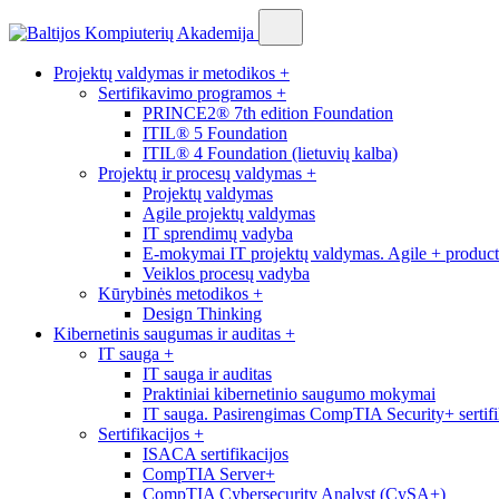
Projektų valdymas ir metodikos
+
Sertifikavimo programos
+
PRINCE2® 7th edition Foundation
ITIL® 5 Foundation
ITIL® 4 Foundation (lietuvių kalba)
Projektų ir procesų valdymas
+
Projektų valdymas
Agile projektų valdymas
IT sprendimų vadyba
E-mokymai IT projektų valdymas. Agile + produc
Veiklos procesų vadyba
Kūrybinės metodikos
+
Design Thinking
Kibernetinis saugumas ir auditas
+
IT sauga
+
IT sauga ir auditas
Praktiniai kibernetinio saugumo mokymai
IT sauga. Pasirengimas CompTIA Security+ sertifi
Sertifikacijos
+
ISACA sertifikacijos
CompTIA Server+
CompTIA Cybersecurity Analyst (CySA+)