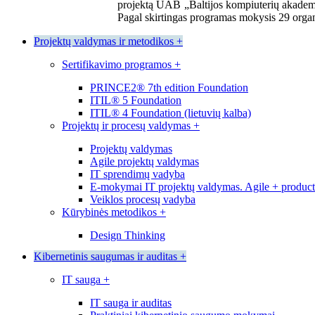
projektą UAB „Baltijos kompiuterių akademi
Pagal skirtingas programas mokysis 29 organi
Projektų valdymas ir metodikos
+
Sertifikavimo programos
+
PRINCE2® 7th edition Foundation
ITIL® 5 Foundation
ITIL® 4 Foundation (lietuvių kalba)
Projektų ir procesų valdymas
+
Projektų valdymas
Agile projektų valdymas
IT sprendimų vadyba
E-mokymai IT projektų valdymas. Agile + produc
Veiklos procesų vadyba
Kūrybinės metodikos
+
Design Thinking
Kibernetinis saugumas ir auditas
+
IT sauga
+
IT sauga ir auditas