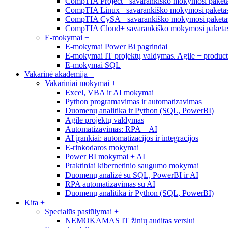
CompTIA Project+ savarankiško mokymosi paketa
CompTIA Linux+ savarankiško mokymosi paketas
CompTIA CySA+ savarankiško mokymosi paketas
CompTIA Cloud+ savarankiško mokymosi paketas
E-mokymai
+
E-mokymai Power Bi pagrindai
E-mokymai IT projektų valdymas. Agile + produc
E-mokymai SQL
Vakarinė akademija
+
Vakariniai mokymai
+
Excel, VBA ir AI mokymai
Python programavimas ir automatizavimas
Duomenų analitika ir Python (SQL, PowerBI)
Agile projektų valdymas
Automatizavimas: RPA + AI
AI įrankiai: automatizacijos ir integracijos
E-rinkodaros mokymai
Power BI mokymai + AI
Praktiniai kibernetinio saugumo mokymai
Duomenų analizė su SQL, PowerBI ir AI
RPA automatizavimas su AI
Duomenų analitika ir Python (SQL, PowerBI)
Kita
+
Specialūs pasiūlymai
+
NEMOKAMAS IT žinių auditas verslui