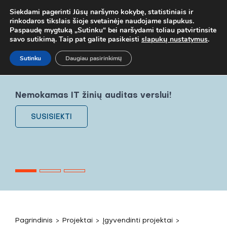
! MOB. TEL.
+37067579127
ARBA EL. P.
MOKYMAI@BKA.LT
NERA
Siekdami pagerinti Jūsų naršymo kokybę, statistiniais ir
rinkodaros tikslais šioje svetainėje naudojame slapukus.
Paspaudę mygtuką „Sutinku“ bei naršydami toliau patvirtinsite
savo sutikimą. Taip pat galite pasikeisti
slapukų nustatymus
.
Sutinku
Daugiau pasirinkimų
Nemokamas IT žinių auditas verslui!
SUSISIEKTI
Pagrindinis
>
Projektai
>
Įgyvendinti projektai
>