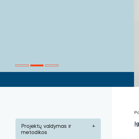
Pa
Į
Projektų valdymas ir
+
metodikos