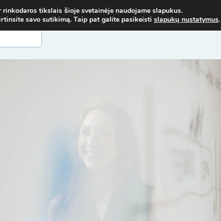
USISIEK! MOB. TEL.
+37067579127
ARBA EL. P.
MOKYMAI@BKA.LT
r rinkodaros tikslais šioje svetainėje naudojame slapukus.
insite savo sutikimą. Taip pat galite pasikeisti
slapukų nustatymus
.