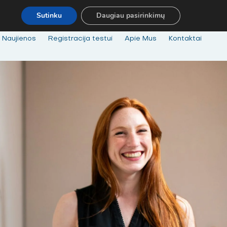
NERADAI NORIMŲ MOKYMŲ - SUSISIEK! MOB. TEL.
+3706757912
Sutinku
Daugiau pasirinkimų
Naujienos
Registracija testui
Apie Mus
Kontaktai