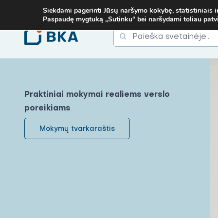
7
ARBA EL. P.
MOKYMAI@BKA.LT
NERADAI NORIMŲ MOKYMŲ - S
Siekdami pagerinti Jūsų naršymo kokybę, statistiniais i
Paspaudę mygtuką „Sutinku“ bei naršydami toliau patvirt
Ieškoti
Ieškoti:
Praktiniai mokymai realiems verslo
poreikiams
Mokymų tvarkaraštis