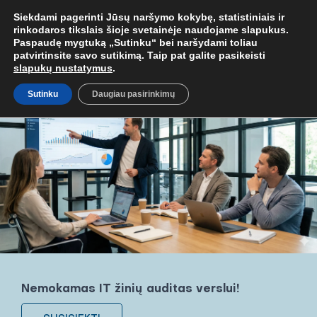
MOB. TEL.
+37067579127
ARBA EL. P.
MOKYMAI@BKA.LT
NERADA
Siekdami pagerinti Jūsų naršymo kokybę, statistiniais ir
rinkodaros tikslais šioje svetainėje naudojame slapukus.
Paspaudę mygtuką „Sutinku“ bei naršydami toliau
patvirtinsite savo sutikimą. Taip pat galite pasikeisti
slapukų nustatymus
.
Sutinku
Daugiau pasirinkimų
Nemokamas IT žinių auditas verslui!