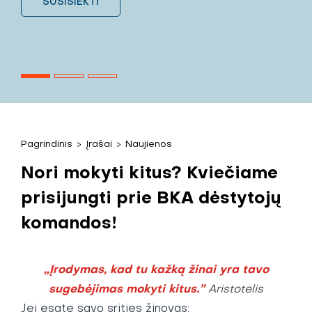
SUSISIEKTI
Pagrindinis
>
Įrašai
>
Naujienos
Nori mokyti kitus? Kviečiame
prisijungti prie BKA dėstytojų
komandos!
„Įrodymas, kad tu kažką žinai yra tavo
sugebėjimas mokyti kitus.”
Aristotelis
Jei esate savo srities žinovas;