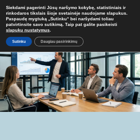
 MOB. TEL.
+37067579127
ARBA EL. P.
MOKYMAI@BKA.LT
NERAD
Siekdami pagerinti Jūsų naršymo kokybę, statistiniais ir
rinkodaros tikslais šioje svetainėje naudojame slapukus.
Paspaudę mygtuką „Sutinku“ bei naršydami toliau
patvirtinsite savo sutikimą. Taip pat galite pasikeisti
slapukų nustatymus
.
Sutinku
Daugiau pasirinkimų