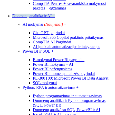
CompTIA PenTest+ savarankiško mokymosi
paketas + egzaminas
Duomenų analitika ir AI
+
AI mokymai
(Naujiena!)
+
ChatGPT pagrindai
Microsoft 365 Copilot praktinis pritaikymas
CompTIA AI Pagrindai
AI įrankiai: automatizacijos ir integracijos
Power BI ir SQL
+
E-mokymai Power Bi pagrindai
Power BI mokymai + AI
Power BI pažengusiems
Power BI duomenų analizės pagrindai
PL-300T00: Microsoft Power BI Data Analyst
SQL mokymai
Python, RPA ir automatizavimas
+
Python programavimas ir automatizavimas
Duomenų analitika ir Python programavimas
(SQL, Power BI)
Duomenų analizė su SQL, PowerBI ir AI
Excel, VBA ir AI mokymai