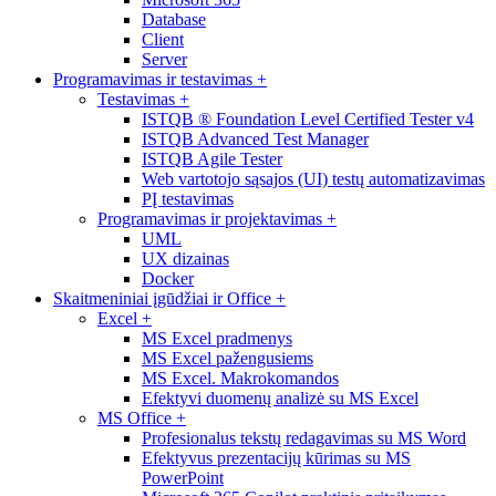
Database
Client
Server
Programavimas ir testavimas
+
Testavimas
+
ISTQB ® Foundation Level Certified Tester v4
ISTQB Advanced Test Manager
ISTQB Agile Tester
Web vartotojo sąsajos (UI) testų automatizavimas
PĮ testavimas
Programavimas ir projektavimas
+
UML
UX dizainas
Docker
Skaitmeniniai įgūdžiai ir Office
+
Excel
+
MS Excel pradmenys
MS Excel pažengusiems
MS Excel. Makrokomandos
Efektyvi duomenų analizė su MS Excel
MS Office
+
Profesionalus tekstų redagavimas su MS Word
Efektyvus prezentacijų kūrimas su MS
PowerPoint