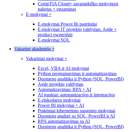
CompTIA Cloud+ savarankiško mokymosi
paketas + egzaminas
E-mokymai
+
E-mokymai Power Bi pagrindai
E-mokymai IT projektų valdymas. Agile +
product ownership
E-mokymai SQL
Vakarinė akademija
+
Vakariniai mokymai
+
Excel, VBA ir AI mokymai
Python programavimas ir automatizavimas
Duomenų analitika ir Python (SQL, PowerBI)
Agile projektų valdymas
Automatizavimas: RPA + AI
AI įrankiai: automatizacijos ir integracijos
E-rinkodaros mokymai
Power BI mokymai + AI
Praktiniai kibernetinio saugumo mokymai
Duomenų analizė su SQL, PowerBI ir AI
RPA automatizavimas su AI
Duomenų analitika ir Python (SQL, PowerBI)