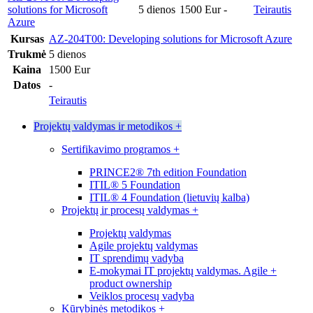
solutions for Microsoft
5 dienos
1500 Eur
-
Teirautis
Azure
Kursas
AZ-204T00: Developing solutions for Microsoft Azure
Trukmė
5 dienos
Kaina
1500 Eur
Datos
-
Teirautis
Projektų valdymas ir metodikos
+
Sertifikavimo programos
+
PRINCE2® 7th edition Foundation
ITIL® 5 Foundation
ITIL® 4 Foundation (lietuvių kalba)
Projektų ir procesų valdymas
+
Projektų valdymas
Agile projektų valdymas
IT sprendimų vadyba
E-mokymai IT projektų valdymas. Agile +
product ownership
Veiklos procesų vadyba
Kūrybinės metodikos
+