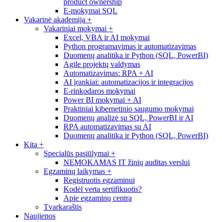
product ownership
E-mokymai SQL
Vakarinė akademija
+
Vakariniai mokymai
+
Excel, VBA ir AI mokymai
Python programavimas ir automatizavimas
Duomenų analitika ir Python (SQL, PowerBI)
Agile projektų valdymas
Automatizavimas: RPA + AI
AI įrankiai: automatizacijos ir integracijos
E-rinkodaros mokymai
Power BI mokymai + AI
Praktiniai kibernetinio saugumo mokymai
Duomenų analizė su SQL, PowerBI ir AI
RPA automatizavimas su AI
Duomenų analitika ir Python (SQL, PowerBI)
Kita
+
Specialūs pasiūlymai
+
NEMOKAMAS IT žinių auditas verslui
Egzaminų laikymas
+
Registruotis egzaminui
Kodėl verta sertifikuotis?
Apie egzaminų centrą
Tvarkaraštis
Naujienos