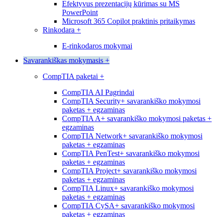
Efektyvus prezentacijų kūrimas su MS
PowerPoint
Microsoft 365 Copilot praktinis pritaikymas
Rinkodara
+
E-rinkodaros mokymai
Savarankiškas mokymasis
+
CompTIA paketai
+
CompTIA AI Pagrindai
CompTIA Security+ savarankiško mokymosi
paketas + egzaminas
CompTIA A+ savarankiško mokymosi paketas +
egzaminas
CompTIA Network+ savarankiško mokymosi
paketas + egzaminas
CompTIA PenTest+ savarankiško mokymosi
paketas + egzaminas
CompTIA Project+ savarankiško mokymosi
paketas + egzaminas
CompTIA Linux+ savarankiško mokymosi
paketas + egzaminas
CompTIA CySA+ savarankiško mokymosi
paketas + egzaminas