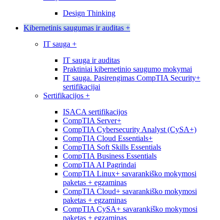
Design Thinking
Kibernetinis saugumas ir auditas
+
IT sauga
+
IT sauga ir auditas
Praktiniai kibernetinio saugumo mokymai
IT sauga. Pasirengimas CompTIA Security+
sertifikacijai
Sertifikacijos
+
ISACA sertifikacijos
CompTIA Server+
CompTIA Cybersecurity Analyst (CySA+)
CompTIA Cloud Essentials+
CompTIA Soft Skills Essentials
CompTIA Business Essentials
CompTIA AI Pagrindai
CompTIA Linux+ savarankiško mokymosi
paketas + egzaminas
CompTIA Cloud+ savarankiško mokymosi
paketas + egzaminas
CompTIA CySA+ savarankiško mokymosi
paketas + egzaminas