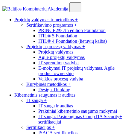
Projektų valdymas ir metodikos
+
Sertifikavimo programos
+
PRINCE2® 7th edition Foundation
ITIL® 5 Foundation
ITIL® 4 Foundation (lietuvių kalba)
Projektų ir procesų valdymas
+
Projektų valdymas
Agile projektų valdymas
IT sprendimų vadyba
E-mokymai IT projektų valdymas. Agile +
product ownership
Veiklos procesų vadyba
Kūrybinės metodikos
+
Design Thinking
Kibernetinis saugumas ir auditas
+
IT sauga
+
IT sauga ir auditas
Praktiniai kibernetinio saugumo mokymai
IT sauga. Pasirengimas CompTIA Security+
sertifikacijai
Sertifikacijos
+
ISACA sertifikacijos