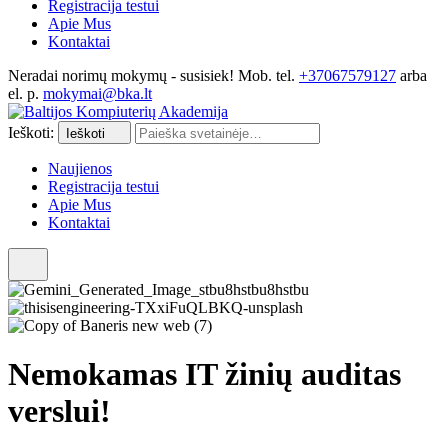
Registracija testui
Apie Mus
Kontaktai
Neradai norimų mokymų - susisiek! Mob. tel.
+37067579127
arba
el. p.
mokymai@bka.lt
Ieškoti:
Ieškoti
Naujienos
Registracija testui
Apie Mus
Kontaktai
Nemokamas IT žinių auditas
verslui!