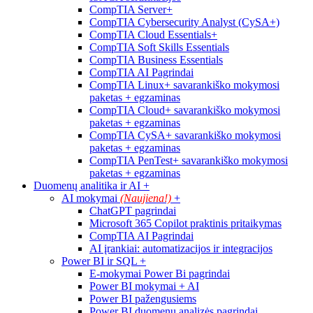
CompTIA Server+
CompTIA Cybersecurity Analyst (CySA+)
CompTIA Cloud Essentials+
CompTIA Soft Skills Essentials
CompTIA Business Essentials
CompTIA AI Pagrindai
CompTIA Linux+ savarankiško mokymosi
paketas + egzaminas
CompTIA Cloud+ savarankiško mokymosi
paketas + egzaminas
CompTIA CySA+ savarankiško mokymosi
paketas + egzaminas
CompTIA PenTest+ savarankiško mokymosi
paketas + egzaminas
Duomenų analitika ir AI
+
AI mokymai
(Naujiena!)
+
ChatGPT pagrindai
Microsoft 365 Copilot praktinis pritaikymas
CompTIA AI Pagrindai
AI įrankiai: automatizacijos ir integracijos
Power BI ir SQL
+
E-mokymai Power Bi pagrindai
Power BI mokymai + AI
Power BI pažengusiems
Power BI duomenų analizės pagrindai