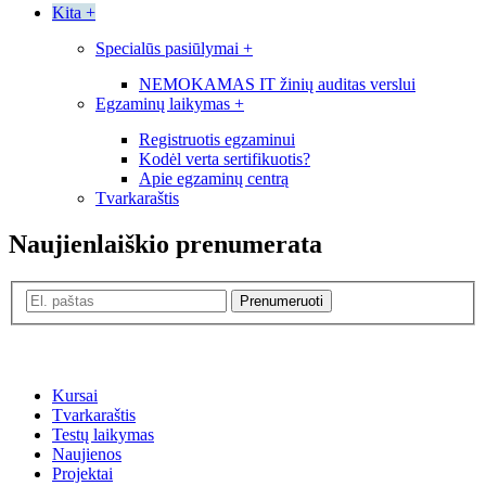
Kita
+
Specialūs pasiūlymai
+
NEMOKAMAS IT žinių auditas verslui
Egzaminų laikymas
+
Registruotis egzaminui
Kodėl verta sertifikuotis?
Apie egzaminų centrą
Tvarkaraštis
Naujienlaiškio prenumerata
Prenumeruoti
Kursai
Tvarkaraštis
Testų laikymas
Naujienos
Projektai