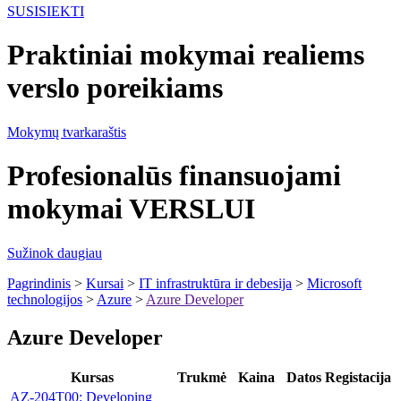
SUSISIEKTI
Praktiniai mokymai realiems
verslo poreikiams
Mokymų tvarkaraštis
Profesionalūs finansuojami
mokymai VERSLUI
Sužinok daugiau
Pagrindinis
>
Kursai
>
IT infrastruktūra ir debesija
>
Microsoft
technologijos
>
Azure
>
Azure Developer
Azure Developer
Kursas
Trukmė
Kaina
Datos
Registacija
AZ-204T00: Developing