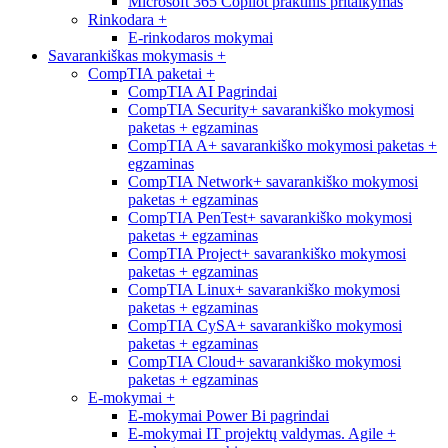
Microsoft 365 Copilot praktinis pritaikymas
Rinkodara
+
E-rinkodaros mokymai
Savarankiškas mokymasis
+
CompTIA paketai
+
CompTIA AI Pagrindai
CompTIA Security+ savarankiško mokymosi
paketas + egzaminas
CompTIA A+ savarankiško mokymosi paketas +
egzaminas
CompTIA Network+ savarankiško mokymosi
paketas + egzaminas
CompTIA PenTest+ savarankiško mokymosi
paketas + egzaminas
CompTIA Project+ savarankiško mokymosi
paketas + egzaminas
CompTIA Linux+ savarankiško mokymosi
paketas + egzaminas
CompTIA CySA+ savarankiško mokymosi
paketas + egzaminas
CompTIA Cloud+ savarankiško mokymosi
paketas + egzaminas
E-mokymai
+
E-mokymai Power Bi pagrindai
E-mokymai IT projektų valdymas. Agile +