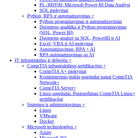
PL-300T00: Microsoft Power BI Data Analyst
SQL mokymai
Python, RPA ir automatizavimas
+
Python programavimas ir automatizavimas
Duomenų analitika ir Python programavimas
(SQL, Power BI)
Duomenų analizė su SQL, PowerBI ir AI
Excel, VBA ir AI mokymai
Automatizavimas: RPA + AI
RPA automatizavimas su AI
IT infrastruktūra ir debesija
+
CompTIA infrastruktūros sertifikacijos
+
CompTIA A+ mokymai
Kompiuterinių tinklų pagrindai pagal CompTIA
Network+
CompTIA Server+
Linux pagrindai. Pasiruošimas CompTIA Linux+
sertifikacijai
Sistemos ir administravimas
+
Linux
VMware
Docker
Microsoft technologijos
+
Azure
Microsoft 365