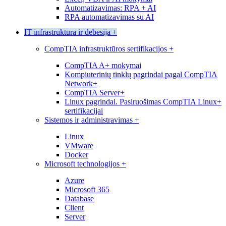
Automatizavimas: RPA + AI
RPA automatizavimas su AI
IT infrastruktūra ir debesija
+
CompTIA infrastruktūros sertifikacijos
+
CompTIA A+ mokymai
Kompiuterinių tinklų pagrindai pagal CompTIA
Network+
CompTIA Server+
Linux pagrindai. Pasiruošimas CompTIA Linux+
sertifikacijai
Sistemos ir administravimas
+
Linux
VMware
Docker
Microsoft technologijos
+
Azure
Microsoft 365
Database
Client
Server