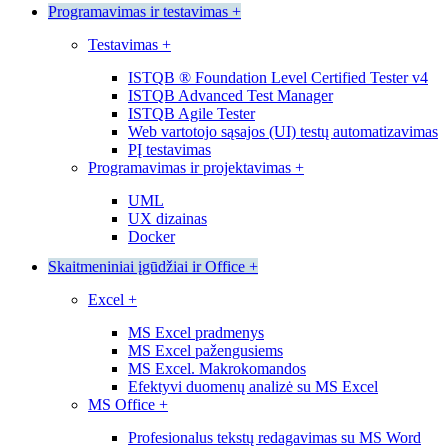
Programavimas ir testavimas
+
Testavimas
+
ISTQB ® Foundation Level Certified Tester v4
ISTQB Advanced Test Manager
ISTQB Agile Tester
Web vartotojo sąsajos (UI) testų automatizavimas
PĮ testavimas
Programavimas ir projektavimas
+
UML
UX dizainas
Docker
Skaitmeniniai įgūdžiai ir Office
+
Excel
+
MS Excel pradmenys
MS Excel pažengusiems
MS Excel. Makrokomandos
Efektyvi duomenų analizė su MS Excel
MS Office
+
Profesionalus tekstų redagavimas su MS Word