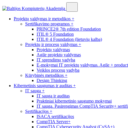
Projektų valdymas ir metodikos
+
Sertifikavimo programos
+
PRINCE2® 7th edition Foundation
ITIL® 5 Foundation
ITIL® 4 Foundation (lietuvių kalba)
Projektų ir procesų valdymas
+
Projektų valdymas
Agile projektų valdymas
IT sprendimų vadyba
E-mokymai IT projektų valdymas. Agile + produc
Veiklos procesų vadyba
Kūrybinės metodikos
+
Design Thinking
Kibernetinis saugumas ir auditas
+
IT sauga
+
IT sauga ir auditas
Praktiniai kibernetinio saugumo mokymai
IT sauga. Pasirengimas CompTIA Security+ sertifi
Sertifikacijos
+
ISACA sertifikacijos
CompTIA Server+
CompTIA Cybersecurity Analyst (CySA+)