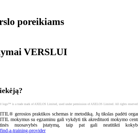
rslo poreikiams
okymai VERSLUI
iekėją?
l logo™ is a trade mark of AXELOS Limited, used under permission of AXELOS Limited. All rights reserved
 ITIL® gerosios praktikos schemas ir metodiką. Jų tikslas padėti organ
s ITIL mokymus su egzaminu gali vykdyti tik akredituoti mokymo cent
lektinės nuosavybės įstatymą, taip pat gali neatitikti kok
ind-a-training-provider