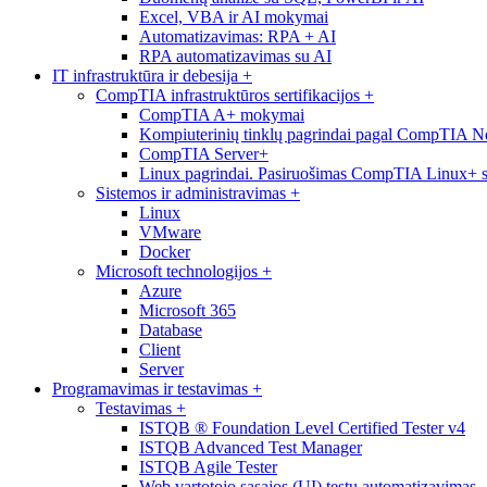
Excel, VBA ir AI mokymai
Automatizavimas: RPA + AI
RPA automatizavimas su AI
IT infrastruktūra ir debesija
+
CompTIA infrastruktūros sertifikacijos
+
CompTIA A+ mokymai
Kompiuterinių tinklų pagrindai pagal CompTIA 
CompTIA Server+
Linux pagrindai. Pasiruošimas CompTIA Linux+ ser
Sistemos ir administravimas
+
Linux
VMware
Docker
Microsoft technologijos
+
Azure
Microsoft 365
Database
Client
Server
Programavimas ir testavimas
+
Testavimas
+
ISTQB ® Foundation Level Certified Tester v4
ISTQB Advanced Test Manager
ISTQB Agile Tester
Web vartotojo sąsajos (UI) testų automatizavimas