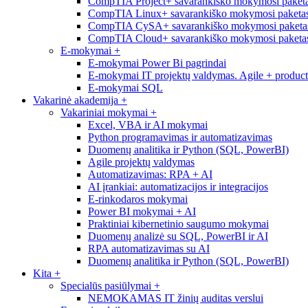
CompTIA Project+ savarankiško mokymosi paketa
CompTIA Linux+ savarankiško mokymosi paketas
CompTIA CySA+ savarankiško mokymosi paketas
CompTIA Cloud+ savarankiško mokymosi paketas
E-mokymai
+
E-mokymai Power Bi pagrindai
E-mokymai IT projektų valdymas. Agile + produc
E-mokymai SQL
Vakarinė akademija
+
Vakariniai mokymai
+
Excel, VBA ir AI mokymai
Python programavimas ir automatizavimas
Duomenų analitika ir Python (SQL, PowerBI)
Agile projektų valdymas
Automatizavimas: RPA + AI
AI įrankiai: automatizacijos ir integracijos
E-rinkodaros mokymai
Power BI mokymai + AI
Praktiniai kibernetinio saugumo mokymai
Duomenų analizė su SQL, PowerBI ir AI
RPA automatizavimas su AI
Duomenų analitika ir Python (SQL, PowerBI)
Kita
+
Specialūs pasiūlymai
+
NEMOKAMAS IT žinių auditas verslui