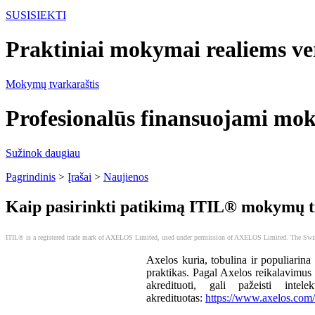
SUSISIEKTI
Praktiniai mokymai realiems ve
Mokymų tvarkaraštis
Profesionalūs finansuojami m
Sužinok daugiau
Pagrindinis
>
Įrašai
>
Naujienos
Kaip pasirinkti patikimą ITIL® mokymų t
ITIL® is a registered trade mark of AXELOS Limited, used under permission of AXELOS Limited. The Swir
Axelos kuria, tobulina ir populiarina
praktikas. Pagal Axelos reikalavimu
akredituoti, gali pažeisti inte
akredituotas:
https://www.axelos.com/f