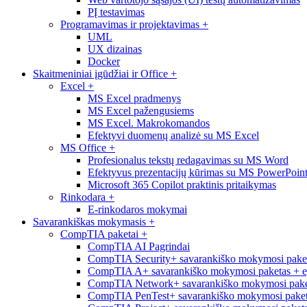
PĮ testavimas
Programavimas ir projektavimas
+
UML
UX dizainas
Docker
Skaitmeniniai įgūdžiai ir Office
+
Excel
+
MS Excel pradmenys
MS Excel pažengusiems
MS Excel. Makrokomandos
Efektyvi duomenų analizė su MS Excel
MS Office
+
Profesionalus tekstų redagavimas su MS Word
Efektyvus prezentacijų kūrimas su MS PowerPoin
Microsoft 365 Copilot praktinis pritaikymas
Rinkodara
+
E-rinkodaros mokymai
Savarankiškas mokymasis
+
CompTIA paketai
+
CompTIA AI Pagrindai
CompTIA Security+ savarankiško mokymosi pake
CompTIA A+ savarankiško mokymosi paketas + 
CompTIA Network+ savarankiško mokymosi pake
CompTIA PenTest+ savarankiško mokymosi paket