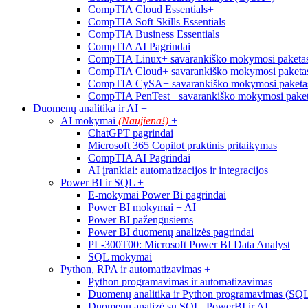
CompTIA Cloud Essentials+
CompTIA Soft Skills Essentials
CompTIA Business Essentials
CompTIA AI Pagrindai
CompTIA Linux+ savarankiško mokymosi paketas
CompTIA Cloud+ savarankiško mokymosi paketas
CompTIA CySA+ savarankiško mokymosi paketas
CompTIA PenTest+ savarankiško mokymosi paket
Duomenų analitika ir AI
+
AI mokymai
(Naujiena!)
+
ChatGPT pagrindai
Microsoft 365 Copilot praktinis pritaikymas
CompTIA AI Pagrindai
AI įrankiai: automatizacijos ir integracijos
Power BI ir SQL
+
E-mokymai Power Bi pagrindai
Power BI mokymai + AI
Power BI pažengusiems
Power BI duomenų analizės pagrindai
PL-300T00: Microsoft Power BI Data Analyst
SQL mokymai
Python, RPA ir automatizavimas
+
Python programavimas ir automatizavimas
Duomenų analitika ir Python programavimas (SQ
Duomenų analizė su SQL, PowerBI ir AI