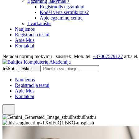
Egzaminų laikymas
+
Registruotis egzaminui
Kodėl verta sertifikuotis?
Apie egzaminų centrą
Tvarkaraštis
Naujienos
Registracija testui
Apie Mus
Kontaktai
Neradai norimų mokymų - susisiek! Mob. tel.
+37067579127
arba el.
Ieškoti:
Ieškoti
Naujienos
Registracija testui
Apie Mus
Kontaktai