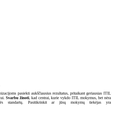
.
izacijoms pasiekti aukščiausius rezultatus, pritaikant geriausias ITIL
rai.
Svarbu žinoti
, kad centrai, kurie vykdo ITIL mokymus, bet nėra
ybės standartų. Pasitikrinkit ar jūsų mokymų tiekėjas yra