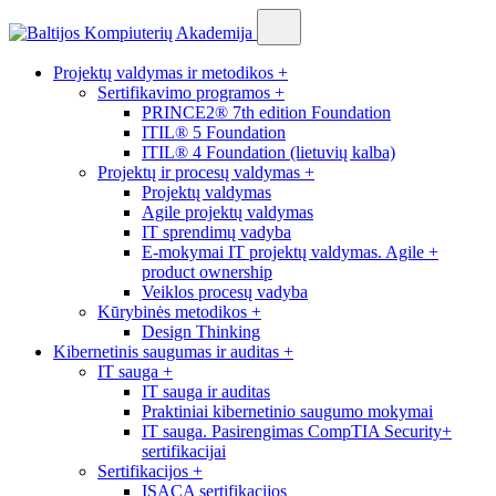
Projektų valdymas ir metodikos
+
Sertifikavimo programos
+
PRINCE2® 7th edition Foundation
ITIL® 5 Foundation
ITIL® 4 Foundation (lietuvių kalba)
Projektų ir procesų valdymas
+
Projektų valdymas
Agile projektų valdymas
IT sprendimų vadyba
E-mokymai IT projektų valdymas. Agile +
product ownership
Veiklos procesų vadyba
Kūrybinės metodikos
+
Design Thinking
Kibernetinis saugumas ir auditas
+
IT sauga
+
IT sauga ir auditas
Praktiniai kibernetinio saugumo mokymai
IT sauga. Pasirengimas CompTIA Security+
sertifikacijai
Sertifikacijos
+
ISACA sertifikacijos