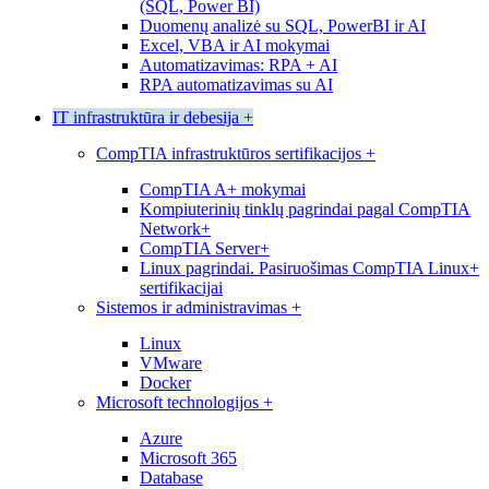
(SQL, Power BI)
Duomenų analizė su SQL, PowerBI ir AI
Excel, VBA ir AI mokymai
Automatizavimas: RPA + AI
RPA automatizavimas su AI
IT infrastruktūra ir debesija
+
CompTIA infrastruktūros sertifikacijos
+
CompTIA A+ mokymai
Kompiuterinių tinklų pagrindai pagal CompTIA
Network+
CompTIA Server+
Linux pagrindai. Pasiruošimas CompTIA Linux+
sertifikacijai
Sistemos ir administravimas
+
Linux
VMware
Docker
Microsoft technologijos
+
Azure
Microsoft 365
Database