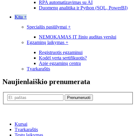
RPA automatizavimas su AI
Duomenų analitika ir Python (SQL, PowerBI)
Kita
+
Specialūs pasiūlymai
+
NEMOKAMAS IT žinių auditas verslui
Egzaminų laikymas
+
Registruotis egzaminui
Kodėl verta sertifikuotis?
Apie egzaminų centrą
Tvarkaraštis
Naujienlaiškio prenumerata
Prenumeruoti
Kursai
Tvarkaraštis
Testų laikymas