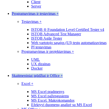
Client
Server
Programavimas ir testavimas
+
Testavimas
+
ISTQB ® Foundation Level Certified Tester v4
ISTQB Advanced Test Manager
ISTQB Agile Tester
Web vartotojo sąsajos (UI) testų automatizavimas
PĮ testavimas
Programavimas ir projektavimas
+
UML
UX dizainas
Docker
Skaitmeniniai įgūdžiai ir Office
+
Excel
+
MS Excel pradmenys
MS Excel pažengusiems
MS Excel. Makrokomandos
Efektyvi duomenų analizė su MS Excel