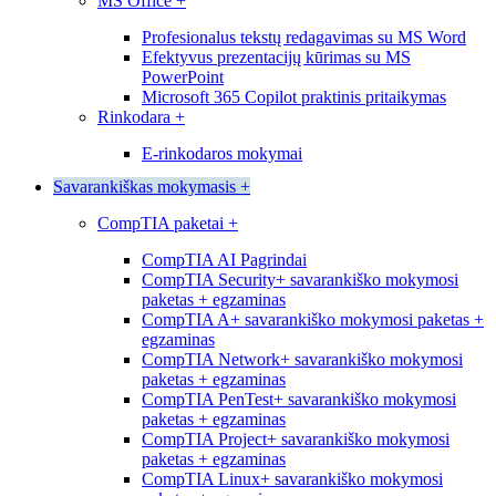
MS Office
+
Profesionalus tekstų redagavimas su MS Word
Efektyvus prezentacijų kūrimas su MS
PowerPoint
Microsoft 365 Copilot praktinis pritaikymas
Rinkodara
+
E-rinkodaros mokymai
Savarankiškas mokymasis
+
CompTIA paketai
+
CompTIA AI Pagrindai
CompTIA Security+ savarankiško mokymosi
paketas + egzaminas
CompTIA A+ savarankiško mokymosi paketas +
egzaminas
CompTIA Network+ savarankiško mokymosi
paketas + egzaminas
CompTIA PenTest+ savarankiško mokymosi
paketas + egzaminas
CompTIA Project+ savarankiško mokymosi
paketas + egzaminas
CompTIA Linux+ savarankiško mokymosi