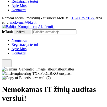
Registracija testui
Apie Mus
Kontaktai
Neradai norimų mokymų - susisiek! Mob. tel.
+37067579127
arba
el. p.
mokymai@bka.lt
Ieškoti:
Ieškoti
Naujienos
Registracija testui
Apie Mus
Kontaktai
Nemokamas IT žinių auditas
verslui!