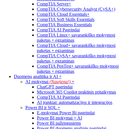
CompTIA Server+
CompTIA Cybersecurity Analyst (CySA+)
CompTIA Cloud Essentials+
CompTIA Soft Skills Essentials
CompTIA Business Essentials
CompTIA AI Pagrindai
CompTIA Linux+ savarankiško mokymosi
paketas + egzaminas
CompTIA Cloud+ savarankiško mokymosi
paketas + egzaminas
CompTIA CySA+ savarankiško mokymosi
paketas + egzaminas
CompTIA PenTest+ savarankiško mokymosi
paketas + egzaminas
Duomenų analitika ir AI
+
AI mokymai
(Naujiena!)
+
ChatGPT pagrindai
Microsoft 365 Copilot praktinis pritaikymas
CompTIA AI Pagrindai
AI įrankiai: automatizacijos ir integracijos
Power BI ir SQL
+
E-mokymai Power Bi pagrindai
Power BI mokymai + AI
Power BI pažengusiems
Power BI duomenų analizės pagrindai