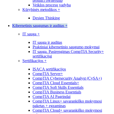
product ownership
Veiklos procesų vadyba
Kūrybinės metodikos
+
Design Thinking
Kibernetinis saugumas ir auditas
+
IT sauga
+
IT sauga ir auditas
Praktiniai kibernetinio saugumo mokymai
IT sauga. Pasirengimas CompTIA Security+
sertifikacijai
Sertifikacijos
+
ISACA sertifikacijos
CompTIA Server+
CompTIA Cybersecurity Analyst (CySA+)
CompTIA Cloud Essentials+
CompTIA Soft Skills Essentials
CompTIA Business Essentials
CompTIA AI Pagrindai
CompTIA Linux+ savarankiško mokymosi
paketas + egzaminas
CompTIA Cloud+ savarankiško mokymosi