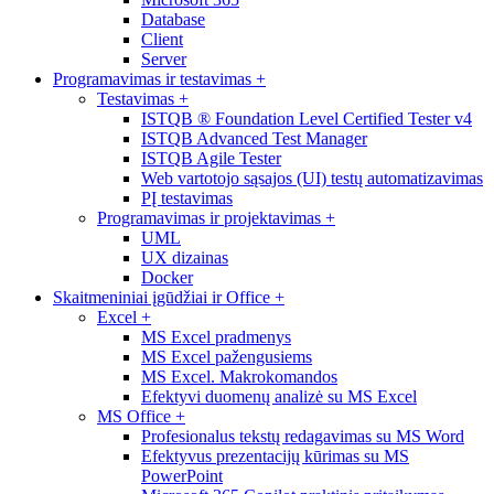
Database
Client
Server
Programavimas ir testavimas
+
Testavimas
+
ISTQB ® Foundation Level Certified Tester v4
ISTQB Advanced Test Manager
ISTQB Agile Tester
Web vartotojo sąsajos (UI) testų automatizavimas
PĮ testavimas
Programavimas ir projektavimas
+
UML
UX dizainas
Docker
Skaitmeniniai įgūdžiai ir Office
+
Excel
+
MS Excel pradmenys
MS Excel pažengusiems
MS Excel. Makrokomandos
Efektyvi duomenų analizė su MS Excel
MS Office
+
Profesionalus tekstų redagavimas su MS Word
Efektyvus prezentacijų kūrimas su MS
PowerPoint