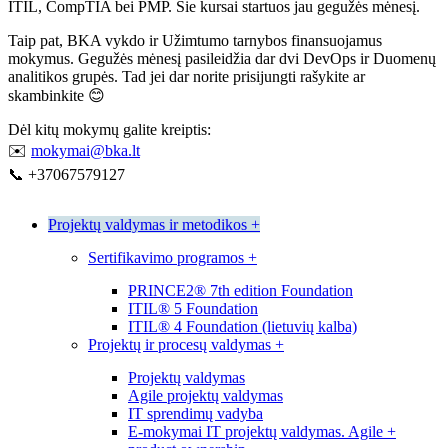
ITIL, CompTIA bei PMP. Šie kursai startuos jau gegužės mėnesį.
Taip pat, BKA vykdo ir Užimtumo tarnybos finansuojamus
mokymus. Gegužės mėnesį pasileidžia dar dvi DevOps ir Duomenų
analitikos grupės. Tad jei dar norite prisijungti rašykite ar
skambinkite 😊
Dėl kitų mokymų galite kreiptis:
✉️
mokymai@bka.lt
📞 +37067579127
Projektų valdymas ir metodikos
+
Sertifikavimo programos
+
PRINCE2® 7th edition Foundation
ITIL® 5 Foundation
ITIL® 4 Foundation (lietuvių kalba)
Projektų ir procesų valdymas
+
Projektų valdymas
Agile projektų valdymas
IT sprendimų vadyba
E-mokymai IT projektų valdymas. Agile +