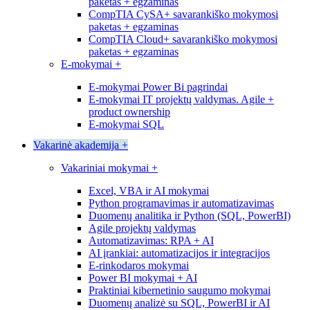
paketas + egzaminas
CompTIA CySA+ savarankiško mokymosi
paketas + egzaminas
CompTIA Cloud+ savarankiško mokymosi
paketas + egzaminas
E-mokymai
+
E-mokymai Power Bi pagrindai
E-mokymai IT projektų valdymas. Agile +
product ownership
E-mokymai SQL
Vakarinė akademija
+
Vakariniai mokymai
+
Excel, VBA ir AI mokymai
Python programavimas ir automatizavimas
Duomenų analitika ir Python (SQL, PowerBI)
Agile projektų valdymas
Automatizavimas: RPA + AI
AI įrankiai: automatizacijos ir integracijos
E-rinkodaros mokymai
Power BI mokymai + AI
Praktiniai kibernetinio saugumo mokymai
Duomenų analizė su SQL, PowerBI ir AI