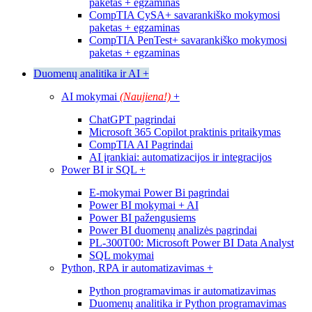
paketas + egzaminas
CompTIA CySA+ savarankiško mokymosi
paketas + egzaminas
CompTIA PenTest+ savarankiško mokymosi
paketas + egzaminas
Duomenų analitika ir AI
+
AI mokymai
(Naujiena!)
+
ChatGPT pagrindai
Microsoft 365 Copilot praktinis pritaikymas
CompTIA AI Pagrindai
AI įrankiai: automatizacijos ir integracijos
Power BI ir SQL
+
E-mokymai Power Bi pagrindai
Power BI mokymai + AI
Power BI pažengusiems
Power BI duomenų analizės pagrindai
PL-300T00: Microsoft Power BI Data Analyst
SQL mokymai
Python, RPA ir automatizavimas
+
Python programavimas ir automatizavimas
Duomenų analitika ir Python programavimas