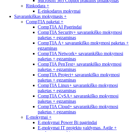
Microsoft 365 Copilot praktinis pritaikymas
Rinkodara
+
E-rinkodaros mokymai
Savarankiškas mokymasis
+
CompTIA paketai
+
CompTIA AI Pagrindai
CompTIA Security+ savarankiško mokymosi
paketas + egzaminas
CompTIA A+ savarankiško mokymosi paketas +
egzaminas
CompTIA Network+ savarankiško mokymosi
paketas + egzaminas
CompTIA PenTest+ savarankiško mokymosi
paketas + egzaminas
CompTIA Project+ savarankiško mokymosi
paketas + egzaminas
CompTIA Linux+ savarankiško mokymosi
paketas + egzaminas
CompTIA CySA+ savarankiško mokymosi
paketas + egzaminas
CompTIA Cloud+ savarankiško mokymosi
paketas + egzaminas
E-mokymai
+
E-mokymai Power Bi pagrindai
E-mokymai IT projektų valdymas. Agile +