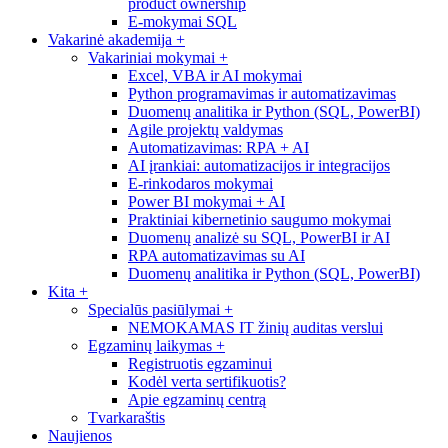
product ownership
E-mokymai SQL
Vakarinė akademija
+
Vakariniai mokymai
+
Excel, VBA ir AI mokymai
Python programavimas ir automatizavimas
Duomenų analitika ir Python (SQL, PowerBI)
Agile projektų valdymas
Automatizavimas: RPA + AI
AI įrankiai: automatizacijos ir integracijos
E-rinkodaros mokymai
Power BI mokymai + AI
Praktiniai kibernetinio saugumo mokymai
Duomenų analizė su SQL, PowerBI ir AI
RPA automatizavimas su AI
Duomenų analitika ir Python (SQL, PowerBI)
Kita
+
Specialūs pasiūlymai
+
NEMOKAMAS IT žinių auditas verslui
Egzaminų laikymas
+
Registruotis egzaminui
Kodėl verta sertifikuotis?
Apie egzaminų centrą
Tvarkaraštis
Naujienos