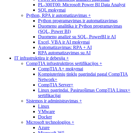
PL-300T00: Microsoft Power BI Data Analyst
SQL mokymai
Python, RPA ir automatizavimas
+
Python programavimas ir automatizavimas
Duomenų analitika ir Python programavimas
(SQL, Power BI)
Duomenų analizė su SQL, PowerBI ir AI
Excel, VBA ir AI mokymai
Automatizavimas: RPA + AI
RPA automatizavimas su AI
IT infrastruktūra ir debesija
+
CompTIA infrastruktūros sertifikacijos
+
CompTIA A+ mokymai
Kompiuterinių tinklų pagrindai pagal CompTIA
Network+
CompTIA Server+
Linux pagrindai. Pasiruošimas CompTIA Linux+
sertifikacijai
Sistemos ir administravimas
+
Linux
VMware
Docker
Microsoft technologijos
+
Azure
Microsoft 365