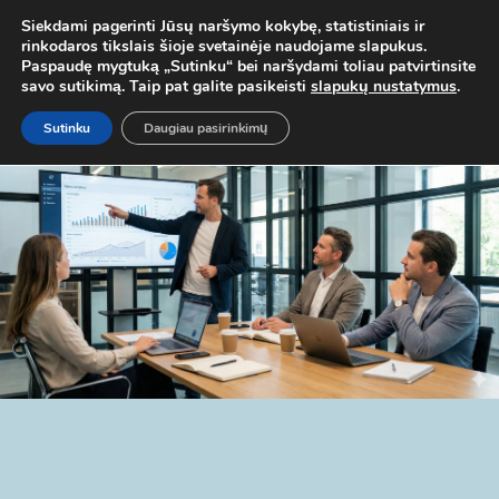
. TEL.
+37067579127
ARBA EL. P.
MOKYMAI@BKA.LT
NERADAI 
Siekdami pagerinti Jūsų naršymo kokybę, statistiniais ir
rinkodaros tikslais šioje svetainėje naudojame slapukus.
Paspaudę mygtuką „Sutinku“ bei naršydami toliau patvirtinsite
savo sutikimą. Taip pat galite pasikeisti
slapukų nustatymus
.
Sutinku
Daugiau pasirinkimų