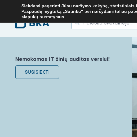
. TEL.
+37067579127
ARBA EL. P.
MOKYMAI@BKA.LT
NERADAI N
Siekdami pagerinti Jūsų naršymo kokybę, statistiniais i
Paspaudę mygtuką „Sutinku“ bei naršydami toliau patvirt
slapukų nustatymus
.
Ieškoti
Ieškoti:
Nemokamas IT žinių auditas verslui!
SUSISIEKTI