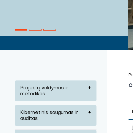
Pa
C
Projektų valdymas ir
+
metodikos
Kibernetinis saugumas ir
+
auditas