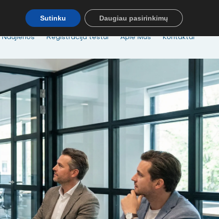
MOKYMAI@BKA.LT
NERADAI NORIMŲ MOKYMŲ - SUSISIEK! MOB
Sutinku
Daugiau pasirinkimų
Naujienos
Registracija testui
Apie Mus
Kontaktai