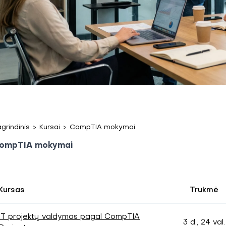
grindinis
>
Kursai
>
CompTIA mokymai
ompTIA mokymai
Kursas
Trukmė
IT projektų valdymas pagal CompTIA
3 d., 24 val.